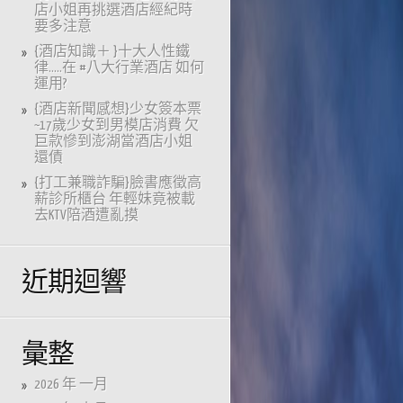
店小姐再挑選酒店經紀時
要多注意
{酒店知識＋ }十大人性鐵
律…..在 #八大行業酒店 如何
運用?
{酒店新聞感想}少女簽本票
~17歲少女到男模店消費 欠
巨款慘到澎湖當酒店小姐
還債
{打工兼職詐騙}臉書應徵高
薪診所櫃台 年輕妹竟被載
去KTV陪酒遭亂摸
近期迴響
彙整
2026 年 一月