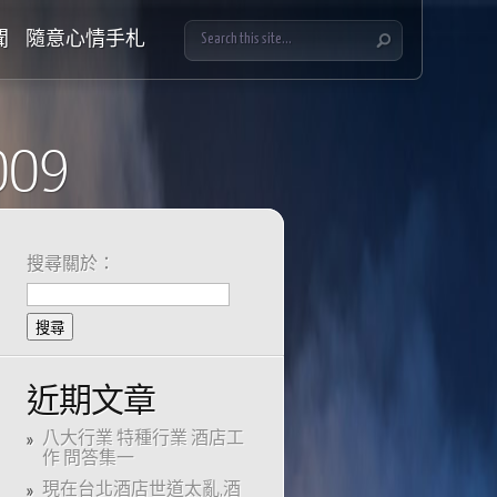
聞
隨意心情手札
009
搜尋關於：
近期文章
八大行業 特種行業 酒店工
作 問答集一
現在台北酒店世道太亂,酒