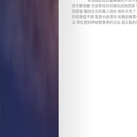
有借錢給她但最後搞的不清不楚
而不歡而散 甘卻索性的初期先送她回家
回家後 載回台北的路上拍的 剛好天亮了
的感覺還不錯 風景也很漂亮 拍著拍著
法 等紅燈的時候警車旁的日出 超正點的喔