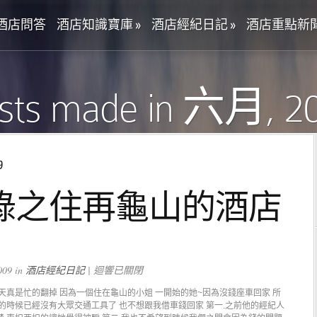
酒店問答
酒店知識寶庫
»
酒店經紀日記
»
酒店重點新
sts made in 六月, 2
9
錄之住再龜山的酒店
09 in
酒店經紀日記
|
迴響已關閉
天真是忙的翻掉 因為一個住在龜山的小姐 一開始的她~因為沒錢座車回家 所
的時候已經沒有大眾交通工具了 也不想跟我借車錢回家 第一.之前他的經紀人