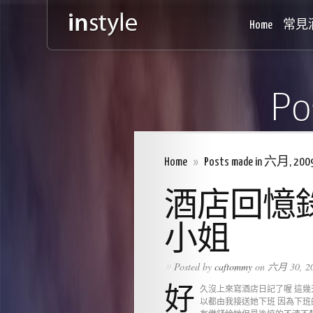
Home
常見
Po
Home
»
Posts made in 六月, 200
酒店回憶
小姐
Posted by
caftommy
on 六月 30, 20
»
好
久沒上來寫酒店日記了喔 這幾
以都由我接送她下班 因為下班