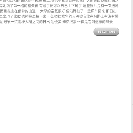
 東扣西扣的讓她覺得被騙 第二.我也不希望到時候我們之間會因為錢的問題
 等她領了第一檔的檯費後 有錢了便可以自己上下班了 這些照片是有一次送她
 而且龜山在偏僻的山邊 一大早的空氣很好 便沿路拍了一些照片回來 那日出
警車出現了 順便也將警車拍下來 不知道這樣它的大牌被我放在網路上有沒有觸
 最後一張兩棟大樓之間的日出 超優美 雖然很累~~但是看到這樣的風景...
read more