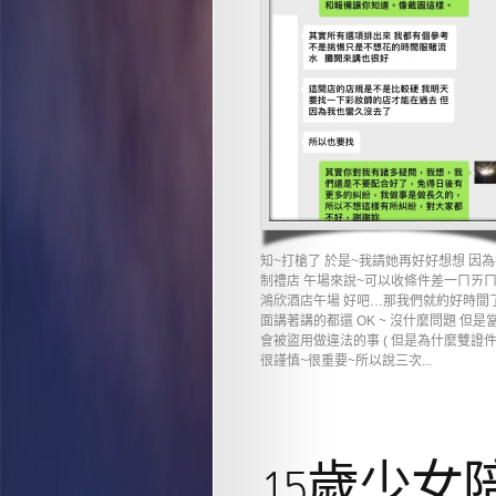
知~打槍了 於是~我請她再好好想想 
制禮店 午場來說~可以收條件差一ㄇㄞㄇ
鴻欣酒店午場 好吧…那我們就約好時間
面講著講的都還 OK ~ 沒什麼問題 
會被盜用做違法的事 ( 但是為什麼雙證件
很謹慎~很重要~所以說三次...
15歲少女