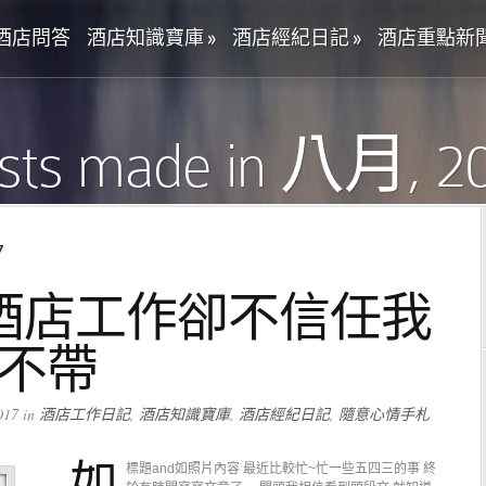
酒店問答
酒店知識寶庫
»
酒店經紀日記
»
酒店重點新
sts made in 八月, 2
7
酒店工作卻不信任我
可不帶
17 in
酒店工作日記
,
酒店知識寶庫
,
酒店經紀日記
,
隨意心情手札
如
標題and如照片內容 最近比較忙~忙一些五四三的事 終