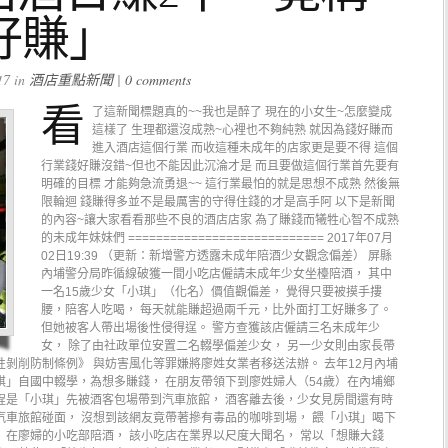
好賺」
7 in
酒店重點新聞
|
0 comments
看
了這新聞標題真的~~我也是醉了 現在的小女生~怎麼變成
這樣了 生理都還沒成熟~心裡也不夠純熟 就因為錢好賺而
進入酒店這個行業 而收這種未成年的店家更是要不得 這個
行業錢好賺沒錯~但也不能因此沉淪才是 而且要做這個行業首先要有
明確的目標 才能夠急流勇退~~ 這行業最怕的就是思想不成熟 然後無
限輪迴 錢賺得多並不是最厲害的守得住錢的才是高手阿 以下是新聞
的內容~讓大家看看那些不良的酒店店家 為了賺錢而犧牲心智不成熟
的未成年妹妹們 ============================ 2017年07月
02日19:39 （更新：新增警方透露未成年陪酒少女觀念偏差） 屏縣
內埔警分局昨循線破獲一間小吃店僱請未成年少女坐檯陪酒， 其中
一名15歲少女「小琪」（化名）價值觀偏差， 覺得只要被摸手摟
腰，陪客人吃喝， 每天就能賺超過兩千元，比外面打工好賺多了。
但她被客人帶出場後性侵得逞。 警方查獲該店僱請三名未成年少
女， 除了由社政單位安置二名輟學偏差少女， 另一少女則由家長帶
性剝削防制條例》 與妨害風化等罪嫌將廖姓女業者移送法辦。 去年12月內埔
琪」自國中輟學，為想多賺錢， 在朋友帶領下到廖姓婦人（54歲）在內埔鄉
程是「小琪」先被酒客包場帶到汽車旅館， 酒客離去後，少女見房間還有時
汽車旅館碰面， 沒想到該網友竟帶著摻有毒品的咖啡到場， 餵「小琪」喝下
」在廖婦的小吃部陪酒， 該小吃店在業界以尺度大聞名， 常以「想賺大錢