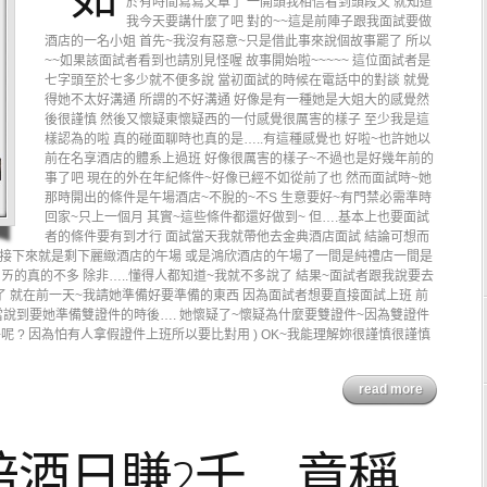
於有時間寫寫文章了 一開頭我相信看到頭段文 就知道
我今天要講什麼了吧 對的~~這是前陣子跟我面試要做
酒店的一名小姐 首先~我沒有惡意~只是借此事來說個故事罷了 所以
~~如果該面試者看到也請別見怪喔 故事開始啦~~~~~ 這位面試者是
七字頭至於七多少就不便多說 當初面試的時候在電話中的對談 就覺
得她不太好溝通 所謂的不好溝通 好像是有一種她是大姐大的感覺然
後很謹慎 然後又懷疑東懷疑西的一付感覺很厲害的樣子 至少我是這
樣認為的啦 真的碰面聊時也真的是…..有這種感覺也 好啦~也許她以
前在名享酒店的體系上過班 好像很厲害的樣子~不過也是好幾年前的
事了吧 現在的外在年紀條件~好像已經不如從前了也 然而面試時~她
那時開出的條件是午場酒店~不脫的~不S 生意要好~有門禁必需準時
回家~只上一個月 其實~這些條件都還好做到~ 但….基本上也要面試
者的條件要有到才行 面試當天我就帶他去金典酒店面試 結論可想而
因為接下來就是剩下麗緻酒店的午場 或是鴻欣酒店的午場了一間是純禮店一間是
ㄞ的真的不多 除非…..懂得人都知道~我就不多說了 結果~面試者跟我說要去
了 就在前一天~我請她準備好要準備的東西 因為面試者想要直接面試上班 前
但是當說到要她準備雙證件的時後…. 她懷疑了~懷疑為什麼要雙證件~因為雙證件
呢 ? 因為怕有人拿假證件上班所以要比對用 ) OK~我能理解妳很謹慎很謹慎
read more
陪酒日賺2千 竟稱