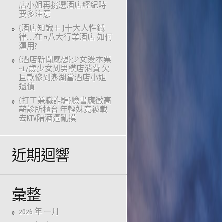
店小姐再挑選酒店經紀時
要多注意
{酒店知識＋ }十大人性鐵
律…..在 #八大行業酒店 如何
運用?
{酒店新聞感想}少女簽本票
~17歲少女到男模店消費 欠
巨款慘到澎湖當酒店小姐
還債
{打工兼職詐騙}臉書應徵高
薪診所櫃台 年輕妹竟被載
去KTV陪酒遭亂摸
近期迴響
彙整
2026 年 一月