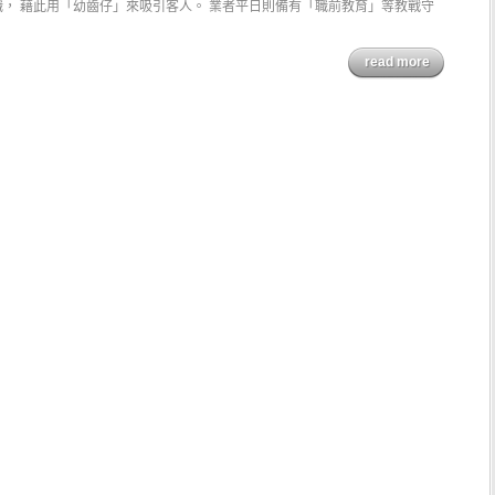
， 藉此用「幼齒仔」來吸引客人。 業者平日則備有「職前教育」等教戰守
read more