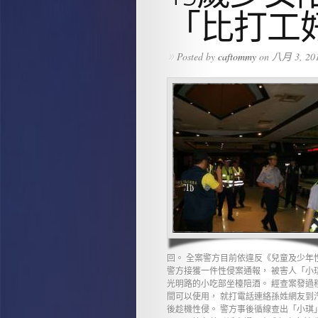
「比打工
Posted by
caftommy
on 八月 3, 201
»
回。 全案警方目前依違反《兒童及少年
警方接獲一件性侵案通報， 被害人「小
光明路的小吃部坐檯陪酒。 經查案發過
間可以使用， 就打電話連絡孫姓網友到
後趁機性侵。 警方事後循線查出「小琪