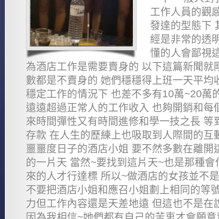
工作人員的觀感
發達的型態下 
經是非常的透明
懂的人會鄙視這
為酒店工作是需要賣身的 以下這篇新聞就
數都是不賣身的 她們穩穩得上班一天平均收
穩定工作的情況下 也差不多有10萬~20萬
遠遠超過正常人的工作收入 也夠開銷和每
來時間彈性又有時間進修和學一技之長 等
存款 在人生的歷練上也吸取到人際間的互
噩噩度日子的酒店小姐 要不然多數在離開
的一片天 當然~要找到這片天~也是那種會
來的人才行達標 所以~做酒店的女孩並不是
不要把酒店小姐和應召小姐劃上相同的等號
力但工作內容還是天差地遠 但這也不是在
因為我相信~她們都有自己的苦衷才會願意