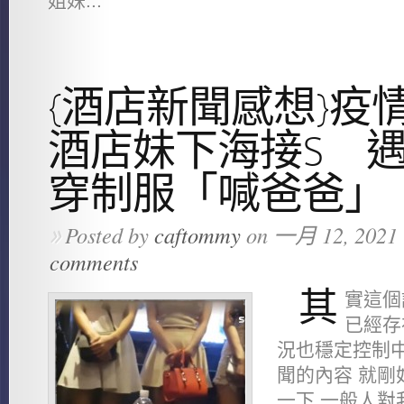
姐妹...
{酒店新聞感想}疫
酒店妹下海接S 
穿制服「喊爸爸」
Posted by
caftommy
on 一月 12, 2021 
»
comments
其
實這個
已經存
況也穩定控制中
聞的內容 就剛
一下 一般人對