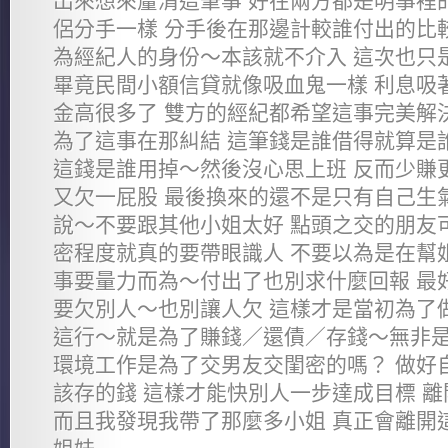
出來想來釐清這筆事 好在兩方都是明事裡
侶分手一樣 分手後在那邊計較誰付出的比
為經紀人的身份～本該就不介入 這次也只
畢竟民間小額信貸就像吸血鬼一樣 利息吸
金高很多了 雙方的經紀都希望這事完美解
為了這事在那糾結 這筆錢是誰借得就算是
這錢是誰用掉～然後沒心思上班 反而少賺
又欠一屁股 最後換來的還不是只有自己生
說～不要跟其他小姐太好 點頭之交的朋友
密程度就真的要帶眼識人 不要以為是在幫
事要量力而為～付出了也別求什麼回報 最
要欠別人～也別讓人欠 這樣才是當初為了
這行～就是為了賺錢／還債／存錢～無非是
環境工作是為了交男友交閨密的嗎？ 做好
該存的錢 這樣才能快別人一步達成目標 
而且我發現我帶了那麼多小姐 真正會離開