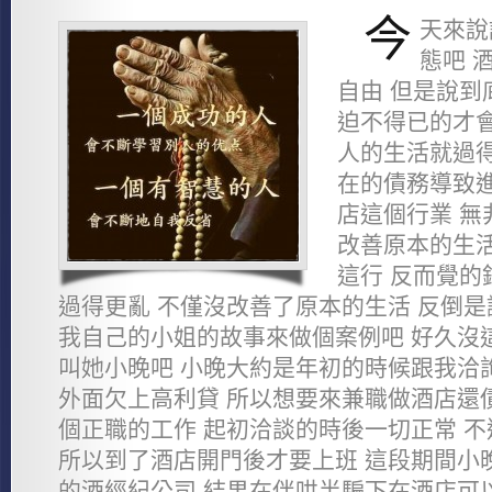
今
天來說
態吧 
自由 但是說到
迫不得已的才會
人的生活就過得
在的債務導致進
店這個行業 無
改善原本的生活
這行 反而覺的
過得更亂 不僅沒改善了原本的生活 反倒是
我自己的小姐的故事來做個案例吧 好久沒
叫她小晚吧 小晚大約是年初的時候跟我洽
外面欠上高利貸 所以想要來兼職做酒店還
個正職的工作 起初洽談的時後一切正常 
所以到了酒店開門後才要上班 這段期間小
的酒經紀公司 結果在伴哄半騙下在酒店可