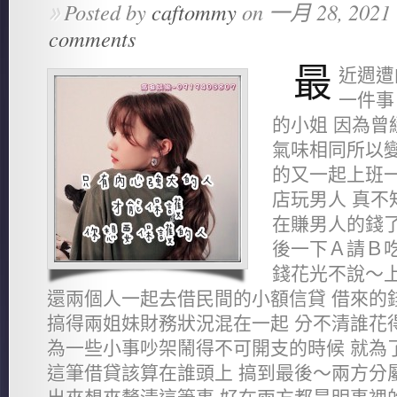
Posted by
caftommy
on 一月 28, 2021 
»
comments
最
近週遭
一件事
的小姐 因為曾
氣味相同所以變
的又一起上班一
店玩男人 真不
在賺男人的錢了
後一下Ａ請Ｂ
錢花光不說～上
還兩個人一起去借民間的小額信貸 借來的
搞得兩姐妹財務狀況混在一起 分不清誰花
為一些小事吵架鬧得不可開支的時候 就為
這筆借貸該算在誰頭上 搞到最後～兩方分