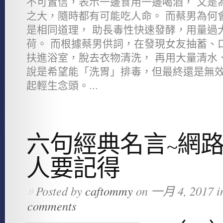
不可置信，表示一邊食用一邊喝酒， 又是
之大，隨時都有可能吃人命。 而蔡男為何
是相同道理， 助長毒性快速發酵，用量過
荷。 而根據蔡男供詞，在發現女友抽蓄、
扶進浴室，脫去衣物清洗， 再用大量清水
說是希望能「洗胃」排毒，但最終還是無效
起輕生念頭。...
六句經典名言~網路
人要記得
Posted by
caftommy
on 一月 4, 2017 i
»
comments