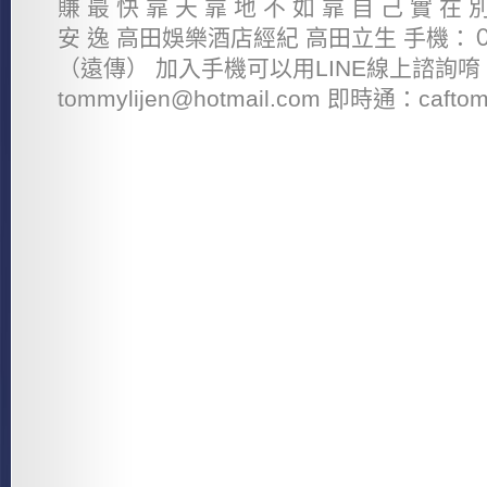
賺 最 快 靠 天 靠 地 不 如 靠 自 己 實 在 
安 逸 高田娛樂酒店經紀 高田立生 手機
（遠傳） 加入手機可以用LINE線上諮詢唷 
tommylijen@hotmail.com 即時通：caftomm