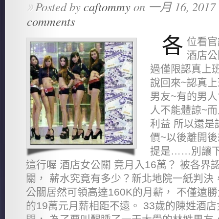
Posted by
caftommy
on 一月 16, 2017 
»
comments
各
位看官
酒店公
過僅限認真上班
說回來~認真上
男友~有的男人
人不能體諒~
利益 所以還是
價~以後離開後
提是……別讓
這行喔 酒店女公關 竟月入16萬？ 被各
關， 薪水究竟有多少？新北地院一紙判決，
公關居然可領高達160K的月薪， 不僅遠
的19萬元月薪相距不遠。 33歲的陳姓酒店女