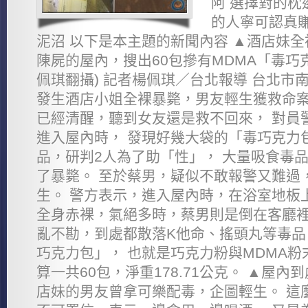
阿 選擇對的枕
的人寧可認真賺
泥沼 以下是本主題的新聞內容 ▲酒店妹
陳屍的屋內，搜出60包摻有MDMA「毒巧
佩琪翻攝) 記者楊佩琪／台北報導 台北市
發生酒店小姐全裸暴斃，男友輕生獲救命案
已經清醒，聽到女友還是救不回來， 對員
進入屋內時， 發現好幾大袋的「毒巧克力
品，研判2人為了助「性」， 大量吸食毒
了暴斃。 至於蔡男，疑似不敢報警又難過
生。 警方表示，進入屋內時，在浴室地板
全身赤裸，氣絕多時，蔡男則是倒在客廳裡
亂不勘，到處都散落K他命、搖頭丸等毒品
巧克力包」， 也就是巧克力粉與MDMA粉
算一共60包，淨重178.71公克。 ▲屋
店妹的男友曾拿可樂配毒，企圖輕生。 這