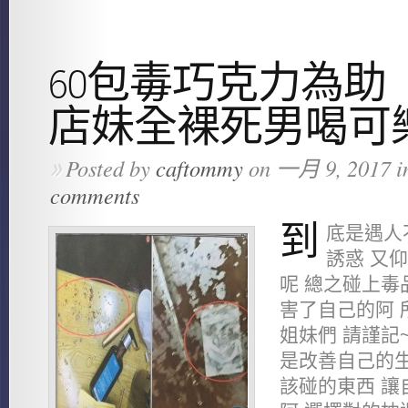
60包毒巧克力為助
店妹全裸死男喝可
Posted by
caftommy
on 一月 9, 2017 i
»
comments
到
底是遇人
誘惑 又
呢 總之碰上毒
害了自己的阿 
姐妹們 請謹記
是改善自己的生
該碰的東西 讓