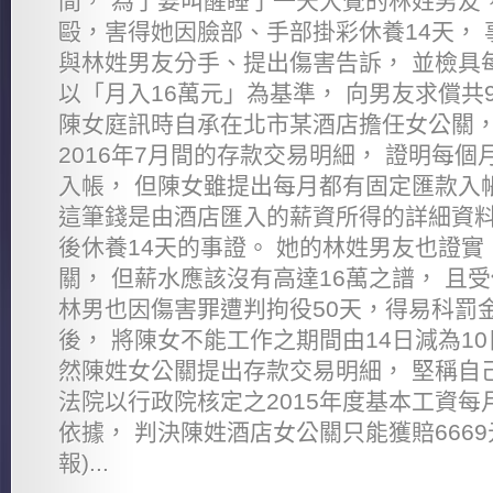
間， 為了要叫醒睡了一天大覺的林姓男友
毆，害得她因臉部、手部掛彩休養14天，
與林姓男友分手、提出傷害告訴， 並檢具
以「月入16萬元」為基準， 向男友求償共
陳女庭訊時自承在北市某酒店擔任女公關， 
2016年7月間的存款交易明細， 證明每個
入帳， 但陳女雖提出每月都有固定匯款入
這筆錢是由酒店匯入的薪資所得的詳細資料
後休養14天的事證。 她的林姓男友也證
關， 但薪水應該沒有高達16萬之譜， 且
林男也因傷害罪遭判拘役50天，得易科罰
後， 將陳女不能工作之期間由14日減為1
然陳姓女公關提出存款交易明細， 堅稱自己
法院以行政院核定之2015年度基本工資每月
依據， 判決陳姓酒店女公關只能獲賠6669
報)...