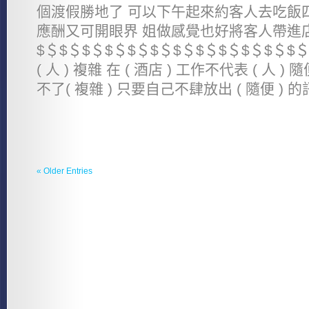
個渡假勝地了 可以下午起來約客人去吃飯
應酬又可開眼界 姐做感覺也好將客人帶進店
$＄$＄$＄$＄$＄$＄$＄$＄$＄$＄$＄$＄ 
( 人 ) 複雜 在 ( 酒店 ) 工作不代表 ( 人
不了( 複雜 ) 只要自己不肆放出 ( 隨便 ) 的訊
« Older Entries