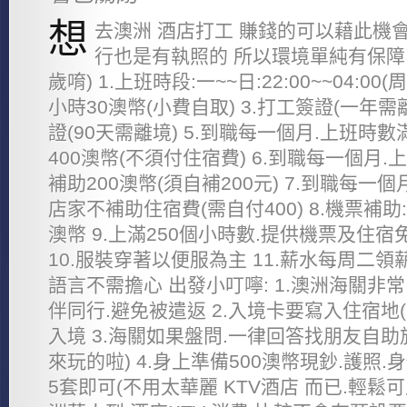
想
去澳洲 酒店打工 賺錢的可以藉此機
行也是有執照的 所以環境單純有保障 
歲唷) 1.上班時段:一~~日:22:00~~04:0
小時30澳幣(小費自取) 3.打工簽證(一年需離
證(90天需離境) 5.到職每一個月.上班時數
400澳幣(不須付住宿費) 6.到職每一個月.
補助200澳幣(須自補200元) 7.到職每一個
店家不補助住宿費(需自付400) 8.機票補
澳幣 9.上滿250個小時數.提供機票及住宿
10.服裝穿著以便服為主 11.薪水每周二領薪
語言不需擔心 出發小叮嚀: 1.澳洲海關非
伴同行.避免被遣返 2.入境卡要寫入住宿地
入境 3.海關如果盤問.一律回答找朋友自助
來玩的啦) 4.身上準備500澳幣現鈔.護照.
5套即可(不用太華麗 KTV酒店 而已.輕鬆可