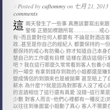
Posted by
caftommy
on 七月 21, 2013 
»
comments
這
兩天發生了一些事 真應該要寫出來
警惕 正猶如標題所寫……………戒心
有~而且要對任何人都要有 不論是對酒店客人
政..甚至是你自己的經紀人 都要保持的一
都保持的戒心有防備心 妳才知道自己本身
楚自己的工作還有目標 這樣在酒店這個行
吧 ? 我在這行那麼久常常看到客人包養小
的一場空 有拿到錢存到款的小姐都還是賺
變成情侶的到頭來也是被拋棄 甚至賠上了
薪水 為什麼??就是因為對那客人沒了戒心
的言語相信了這行還有真愛 沒錯~這行業
少數 對客人而言~他們心裡都有一種反正(
以往往到後面當小姐動了真心 客人不需要