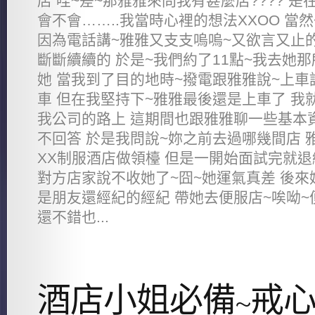
店 哇~差~那雅雅來問我有甚麼店???? 是
會不會……..我當時心裡的想法XXOO 當
因為電話講~雅雅又支支嗚嗚~又欲言又止的
斷斷續續的 於是~我們約了11點~我去她
她 當我到了目的地時~撥電跟雅雅說~上車
車 但在我堅持下~雅雅最後還是上車了 我
我公司的路上 這期間也跟雅雅聊一些基本
不回答 於是我問說~妳之前去過哪幾間店 
XX制服酒店做領檯 但是一開始面試完就退
對方店家說不收她了~囧~她運氣真差 後
是朋友還經紀的經紀 帶她去便服店~唉呦~
還不錯也...
酒店小姐必備~戒