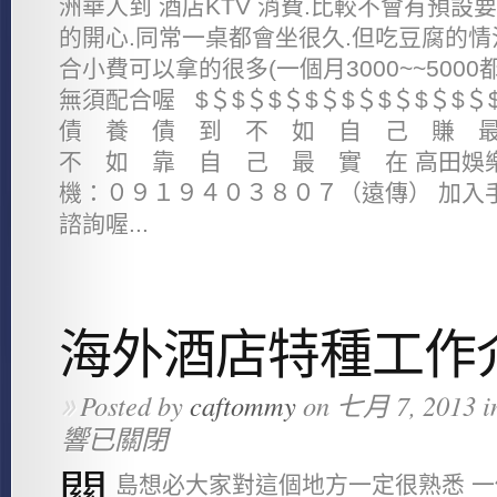
洲華人到 酒店KTV 消費.比較不會有預設
的開心.同常一桌都會坐很久.但吃豆腐的情
合小費可以拿的很多(一個月3000~~500
無須配合喔 $＄$＄$＄$＄$＄$＄$＄$＄
債 養 債 到 不 如 自 己 賺 
不 如 靠 自 己 最 實 在 高田娛樂
機：０９１９４０３８０７（遠傳） 加入手
諮詢喔...
海外酒店特種工作
Posted by
caftommy
on 七月 7, 2013 i
»
響已關閉
關
島想必大家對這個地方一定很熟悉 