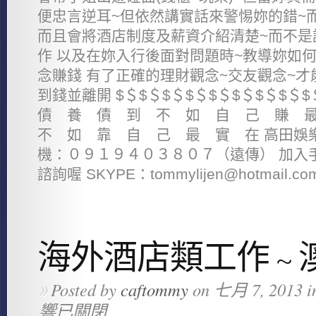
便忠言逆耳~但依然講實話來警惕妳的錯~
而且會將酒店制度及薪資介紹清楚~而不是
作 以及在妳入行後面對問題時~教導妳如
念賺錢 有了正確的理財觀念~交友觀念~
到錢並離開 $＄$＄$＄$＄$＄$＄$＄$＄
債 養 債 到 不 如 自 己 賺 
不 如 靠 自 己 最 實 在 高田娛樂
機：０９１９４０３８０７（遠傳） 加入手
諮詢喔 SKYPE：tommylijen@hotmail.co
海外酒店類工作 ~ 
Posted by
caftommy
on 七月 7, 2013 i
»
響已關閉