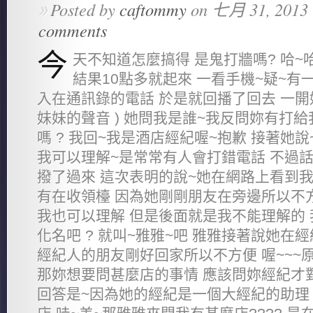
Posted by
caftommy
on 七月 31, 2013 
»
comments
今
天不知道怎麼搞得 是鬼打牆嗎? 哈~
結果10點多就起來 一看手機~疑~有
入在通訊錄的電話 於是就回播了回去 一開始
妹妹的聲音 ) 她問我是誰~我反問妳有打
嗎 ? 我回~我是酒店經紀喔~抱歉 接著她說
我可以理解~是常常有人會打錯電話 不過話
撥了過來 這次表明的說~她在網路上看到我
有在收領檯 因為她剛剛朋友在旁邊所以不方便
我也可以理解 但是後面就是我不能理解的
化名吧 ? 就叫~雅雅~吧 雅雅接著說她在
經紀人的朋友剛好回家所以不方便 喔~~~
那妳想要問甚麼店的事情 應該問妳經紀才對
回答是~因為她的經紀是一個大經紀的助理