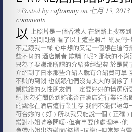
Posted by
caftommy
on 七月 15, 2013 
»
comments
以
上照片是一個香港人 在網路上搜尋到我
發問問題 看了以上這些照片 網友們
不是跟我一樣 心中想的又是一個想在這行
些不肖的 酒店業者 欺騙了呢? 那樣的不
只為了要賺那所謂的介紹費經紀費 於是開
介紹到了日本那些介紹人就有介紹費可拿 
不賺的到錢 也就跟他們沒有太大的關係了
業賺錢的女性朋友們 一定要好好的慎選所
紀 因為這關係到妳能否在酒店這行業能否
的觀念在酒店這行業生存 我們不能保證每一個
符合妳的 ( 好 ) 所以我只能說一個 ( 正確
常對小姐噓寒問暖~但有事要他處理時~他
會帶小姐出遊碰面(錢櫃~玩樂)~但當妳真