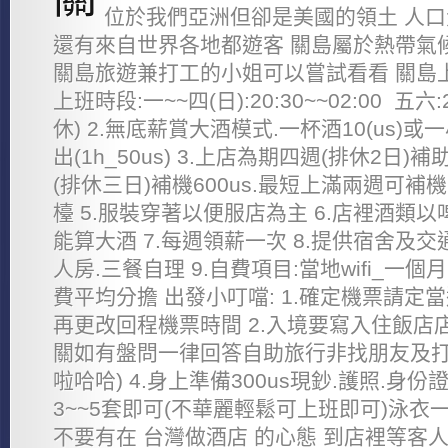
位於我們亞洲但卻是美國的領土 人
還有來自世界各地都遊客 關島屬於熱帶氣
關島旅遊兼打工的小姐可以嘗試看看 關島上班須
上班時段:一~~四(日):20:30~~02:00 五六:2
休) 2.無底薪賞大酒模式.一杯酒10(us)或一小
出(1h_50us) 3.上店為期四週(排休2日)補
(排休三日)補機600us.最短上滿兩週可補機2
檯 5.服裝穿著以便服店為主 6.店裡酒類
能算大酒 7.每週領薪一次 8.提供宿舍及交
人房.三餐自理 9.自費項目:當地wifi_一個月2
費平均分擔 出發小叮噹: 1.確定機票請
再更改回程機票時間 2.入境要寫入住飯店店
關如有盤問一律回答自助旅行非找朋友及打
啦哈哈) 4.身上準備300us現鈔.護照.身份
3~~5套即可(不華麗輕鬆可上班即可)泳衣一
不要有在 台灣做酒店 的心態 到店裡等客