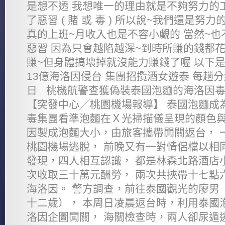
是想不透 我想唯一的理由就是不夠努力的
了惡習 ( 賭 或 毒 ) 所以說~我們還是努
真的上班~月收入也是不容小覷的 當然~
惡習 因為只會越陷越深~到時所賺的錢都花
賺~但身體搞壞掉就沒能力賺錢了喔 以下是
13億海洛因侵台 集團招攬酒女遊泰 每趟分紅3
日 桃機航警查獲偽裝泰國泡麵的海洛因毒
【突發中心╱桃園機場報導】 泰國泡麵成
毒集團看準泡麵在Ｘ光掃描儀呈現的顏色與
因製成泡麵大小，由旅客攜帶闖關返台， 
桃園機場逃脫， 前晚又有一對情侶檔以相
發現，四人相互認識， 都是林森北路酒店
次收取三十萬元酬勞， 兩次共挾帶十七點
海洛因。 警方調查，前往泰國觀光的廖男
十二歲）， 本周日凌晨返台時，利用泰國
洛因企圖闖關， 海關檢查時，兩人卻尿遁