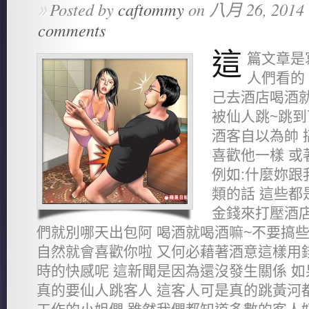
Posted by
caftommy
on 八月 26, 2014 
»
comments
這
篇文章是
人們看的
己去酒店喝酒就
被仙人跳~跳到
酒客自以為帥 
喜歡他一樣 或
例如:什麼妳跟
類的話 這些都
金錢來打壓酒店
們就別哪天出包阿 喝酒就喝酒嘛~不要搞些
自然就會喜歡你啦 又何必藉著酒意這樣用
時的快感呢 這新聞是因為還沒發生關係 如
真的要仙人跳客人 這客人可是真的跳黃河