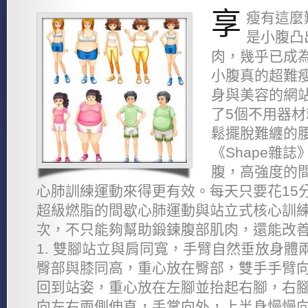
享
瘦有這麼
是小腹凸
肉，幾乎已成為
小腹真的超難瘦
身與美容的網站
了5個不用器
鬆擺脫難纏的
《Shape雜
腹，高強度的間
心肺訓練運動來得更有效。每天只要花15
超級燃脂的間歇心肺運動與站立式核心訓練
次，不只能夠幫助鍛鍊腹部肌肉，還能改善
1. 雙腳站立與肩同寬，手臂自然垂放身體
臀部與膝同高，重心放在臀部，雙手手臂向前
回到站姿，重心放在左腳並抬起右腳，右腳
向左右兩側伸直，手掌向外，上半身慢慢向