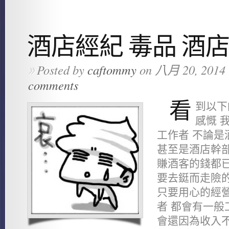
酒店經紀 毒品 酒
Posted by
caftommy
on 八月 20, 2014 
»
comments
看
到以下
感慨 
工作者 不論是
甚至是酒店幹
賺酒客的錢都已
要去鋌而走險的
只要用心的經營
者 都會有一般
會還因為收入不