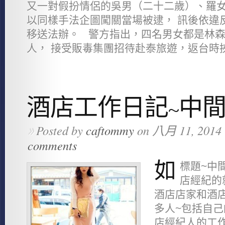
又一對假扮情侶的吳男（二十二歲）、羅
以同樣手法企圖闖關當場被逮， 訊後依違
移送法辦。 警方指出，四名男女都是林
人， 接受販毒集團招待赴泰旅遊，返台時挾
酒店工作日記~中間 (
Posted by
caftommy
on 八月 11, 2014 
»
comments
如
標題~中間
店經紀的
酒店店家和酒店
多人~包括自己
店經紀人的工作