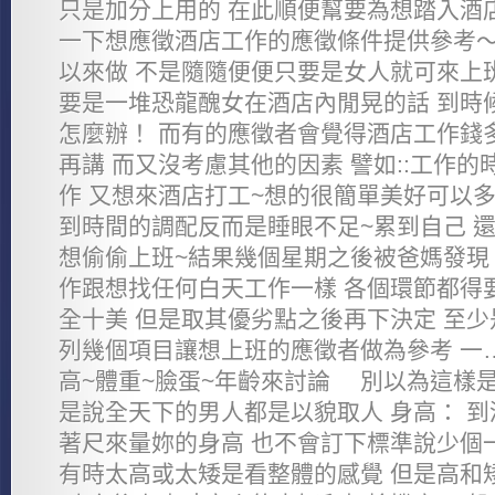
只是加分上用的 在此順便幫要為想踏入酒
一下想應徵酒店工作的應徵條件提供參考～
以來做 不是隨隨便便只要是女人就可來上
要是一堆恐龍醜女在酒店內閒晃的話 到時
怎麼辦！ 而有的應徵者會覺得酒店工作錢
再講 而又沒考慮其他的因素 譬如::工作
作 又想來酒店打工~想的很簡單美好可以多
到時間的調配反而是睡眼不足~累到自己 
想偷偷上班~結果幾個星期之後被爸媽發現 所
作跟想找任何白天工作一樣 各個環節都得
全十美 但是取其優劣點之後再下決定 至少
列幾個項目讓想上班的應徵者做為參考 一…
高~體重~臉蛋~年齡來討論 別以為這樣
是說全天下的男人都是以貌取人 身高： 
著尺來量妳的身高 也不會訂下標準說少個
有時太高或太矮是看整體的感覺 但是高和