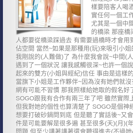
樣要陪客人喝酒
實任何一個工作
尤其是一個中
的橋梁 那座橋
人都要從橋梁踩過去 有需要過橋時才會用
佔空間 當然~如果是那種用(玩)來吸引小
我剛說的(人難做)了 為什麼我會說~中間(人
遇到了一個狀況 讓我感觸很深~也許一個說
起來的雙方(小姐與經紀)信任 事由是這樣的
當旗下小姐是工作夥伴~因為沒有她們就沒
網有可能不習慣 那我照樣給她取的假名好了~
SOGO跟我有合作有兩三年了吧 雖然實
但我對她的個性也算清楚了 SOGO是個神
想要打破砂鍋問到底 但是聽了實話後~又會
件是可能要解是很多遍 甚至很多(天)(月)
問題 但至少講著講著還會聽得進去(不過她