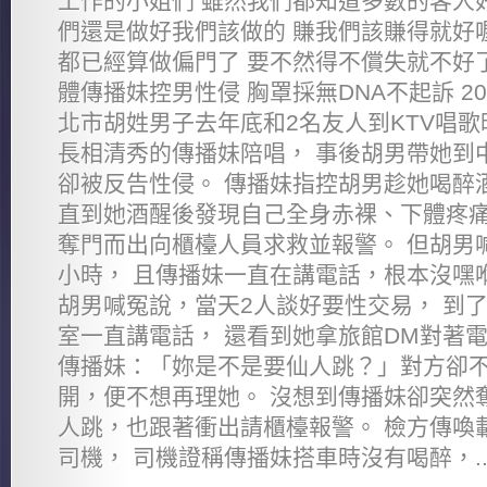
工作的小姐們 雖然我們都知道多數的客人
們還是做好我們該做的 賺我們該賺得就好喔
都已經算做偏門了 要不然得不償失就不好了
體傳播妹控男性侵 胸罩採無DNA不起訴 2014
北市胡姓男子去年底和2名友人到KTV唱歌
長相清秀的傳播妹陪唱， 事後胡男帶她到
卻被反告性侵。 傳播妹指控胡男趁她喝醉
直到她酒醒後發現自己全身赤裸、下體疼痛
奪門而出向櫃檯人員求救並報警。 但胡男
小時， 且傳播妹一直在講電話，根本沒嘿
胡男喊冤說，當天2人談好要性交易， 到
室一直講電話， 還看到她拿旅館DM對著電
傳播妹：「妳是不是要仙人跳？」對方卻不
開，便不想再理她。 沒想到傳播妹卻突然
人跳，也跟著衝出請櫃檯報警。 檢方傳喚
司機， 司機證稱傳播妹搭車時沒有喝醉，..