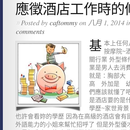
應徵酒店工作時的
Posted by
caftommy
on 八月 1, 2014 i
»
comments
基
本上任何
按摩院~
關行業 外型條
業是男人去消費
就是：胸部大
高 外加是 幼
們應該就懂了吧
是酒店要的是什
學歷~家世背景
也許會看妳的學歷 因為在高級的酒店會有
外語能力的小姐來幫忙招呼了 但是外型優