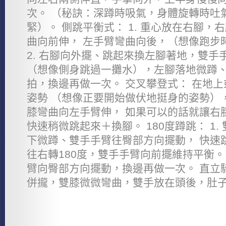
次。 （秘訣：深蹲時吸氣，身體旋轉時吐
緊）。 側跳平衡式： 1. 重心放在右腳
曲向前伸， 左手臂彎曲向後，（想像跑步
2. 右腳向外擺、跳起來換左腳著地，雙手
（想像側身跳過一攤水），左腳落地微蹲
拍，換邊再做一次。 交叉攀登式： 在地
姿勢 （想像正要開始做伏地挺身的姿勢）
膝彎曲向左手臂伸， 如果可以的話就讓右
快速稍微跳起來＋換腳。 180度蹲跳： 1
下微蹲、雙手手臂往臀部方向擺動， 快速
往右轉180度，雙手手臂向前擺維持平衡。 
臂向臀部方向擺動，換邊再做一次。 直立騎
併攏，雙膝微微彎曲，雙手放在頭後，肚子收緊