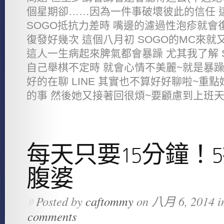
個星期卻……因為一件事破壞彼此的信任 這
SOGO抵抗力差時 嘴邊的濾過性泡疹就會
復發好幾次 這個八月初 SOGO的MC來就
這人一生病起來脾氣都會暴躁 尤其我了解 
自己舉棋不定時 就會心情不美麗~就是暴躁
好的在聊 LINE 其實也不算好好聊啦~重
的事 然後她又接著回很煩~要顧慮到上班天數
每天只要15分鐘！
腹婆
Posted by
caftommy
on 八月 6, 2014 i
»
comments