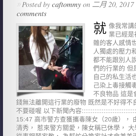
Posted by
caftommy
on 二月 20, 2017 
»
comments
就
像我常講
業已經是
雜的客人感情世
人獨處的壓力和
都不能跟別人說
們的行業的 但
自己的私生活也
己染上毒接觸毒
不良物品 這是
錢無法離開這行業的廢物 既然是不好得不
不要碰喔 以下新聞內容::::::::::::::::::::::::::::
15:47 高市警方查獲攜毒陳女（20歲）
清秀， 惹來警方關愛，陳女稱已休學， 