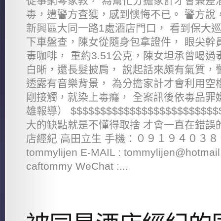
從事鋼琴家教， 為幫忙分擔家計才會兼差
毒，遭警方查獲，感到懊悔不已。 警方說，
新興區大同一路1處酒店門口， 看到保大巡
下車盤查，陳女從隨身包拿證件， 眼尖幹
毒咖啡， 重約3.51公克，陳女坦承曾喝過
白晰，還長髮披肩， 說起話來頗有氣質，
透露有音樂背景， 為分擔家計才會利用空
剛接觸，就染上毒癮， 全案訊後依毒品罪
雄報導） $$$$$$$$$$$$$$$$$$$$$$$$$
大的缺點就是不懂得取捨 才會一直在錯誤
店經紀 高田立生 手機：０９１９４０３８０７
tommylijen E-MAIL : tommylijen@hotma
caftommy WeChat :...