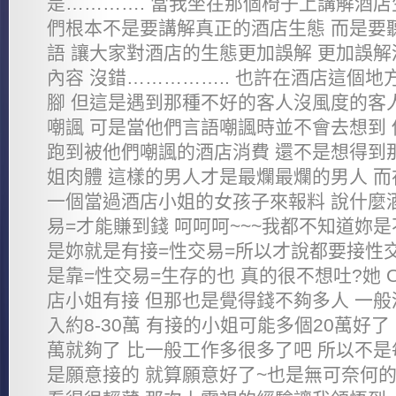
是…………. 當我坐在那個椅子上講解酒店
們根本不是要講解真正的酒店生態 而是要
語 讓大家對酒店的生態更加誤解 更加誤
內容 沒錯…………….. 也許在酒店這個
腳 但這是遇到那種不好的客人沒風度的客
嘲諷 可是當他們言語嘲諷時並不會去想到
跑到被他們嘲諷的酒店消費 還不是想得到
姐肉體 這樣的男人才是最爛最爛的男人 
一個當過酒店小姐的女孩子來報料 說什麼
易=才能賺到錢 呵呵呵~~~我都不知道妳
是妳就是有接=性交易=所以才說都要接性
是靠=性交易=生存的也 真的很不想吐?她 
店小姐有接 但那也是覺得錢不夠多人 一
入約8-30萬 有接的小姐可能多個20萬好了 
萬就夠了 比一般工作多很多了吧 所以不
是願意接的 就算願意好了~也是無可奈何的