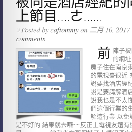
被同是酒店經紀的
上節目….ㄜ……
Posted by
caftommy
on 二月 10, 2017 
»
comments
前
陣子被
的網址
房子住在南京東
的電視臺很近 
說要找酒店經紀
說是要講解酒店
說我也是不太懂
們這個行業的生
解這行業 以免
是不好的 結果就去囉~~反正上電視友還有