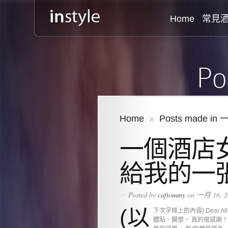
Home
常見
Po
Home
»
Posts made in 
一個酒店
給我的一
»
Posted by
caftommy
on 一月 16, 2
(以
下次字條上的內容) Dear
體貼、關懷， 真的很感謝！