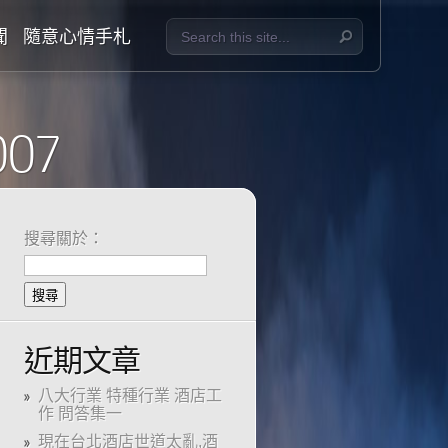
聞
隨意心情手札
007
搜尋關於：
近期文章
八大行業 特種行業 酒店工
作 問答集一
現在台北酒店世道太亂,酒