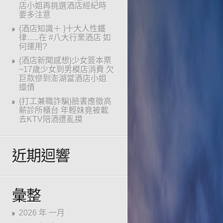
店小姐再挑選酒店經紀時
要多注意
{酒店知識＋ }十大人性鐵
律…..在 #八大行業酒店 如
何運用?
{酒店新聞感想}少女簽本票
~17歲少女到男模店消費 欠
巨款慘到澎湖當酒店小姐
還債
{打工兼職詐騙}臉書應徵高
薪診所櫃台 年輕妹竟被載
去KTV陪酒遭亂摸
近期迴響
彙整
2026 年 一月