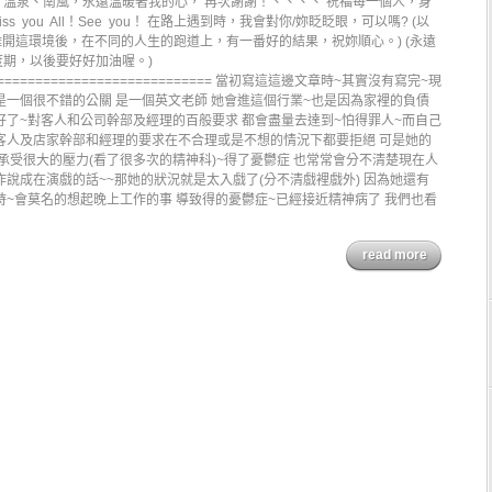
、溫泉、南風，永遠溫暖著我的心， 再次謝謝！、、、、 祝福每一個人，身
ss you All！See you！ 在路上遇到時，我會對你/妳眨眨眼，可以嗎? (以
離開這環境後，在不同的人生的跑道上，有一番好的結果，祝妳順心。) (永遠
期，以後要好好加油喔。)
================================ 當初寫這這邊文章時~其實沒有寫完~現
是一個很不錯的公關 是一個英文老師 她會進這個行業~也是因為家裡的負債
好了~對客人和公司幹部及經理的百般要求 都會盡量去達到~怕得罪人~而自己
客人及店家幹部和經理的要求在不合理或是不想的情況下都要拒絕 可是她的
樣承受很大的壓力(看了很多次的精神科)~得了憂鬱症 也常常會分不清楚現在人
說成在演戲的話~~那她的狀況就是太入戲了(分不清戲裡戲外) 因為她還有
時~會莫名的想起晚上工作的事 導致得的憂鬱症~已經接近精神病了 我們也看
read more