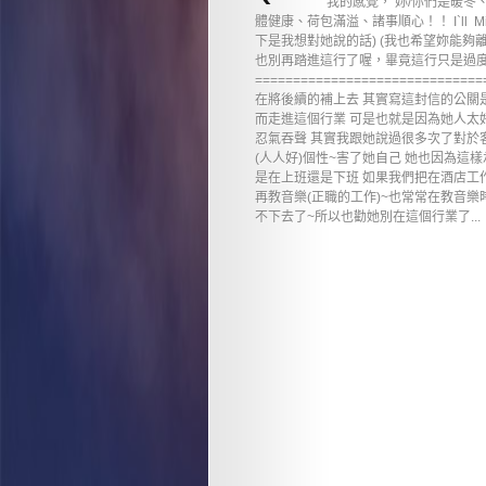
我的感覺， 妳/你們是暖冬
體健康、荷包滿溢、諸事順心！！ I`ll Mi
下是我想對她說的話) (我也希望妳能夠
也別再踏進這行了喔，畢竟這行只是過度
==========================
在將後續的補上去 其實寫這封信的公關
而走進這個行業 可是也就是因為她人太
忍氣吞聲 其實我跟她說過很多次了對於
(人人好)個性~害了她自己 她也因為這
是在上班還是下班 如果我們把在酒店工作
再教音樂(正職的工作)~也常常在教音樂
不下去了~所以也勸她別在這個行業了...