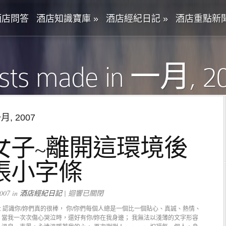
酒店問答
酒店知識寶庫
»
酒店經紀日記
»
酒店重點新
sts made in 一月, 2
一月, 2007
女子~離開這環境後
張小字條
007 in
酒店經紀日記
|
迴響已關閉
 All: 認識你/妳們真的很棒， 你/你們每個人總是一個比一個貼心、真誠、熱情、
 當我一次次傷心哭泣時，還好有你/妳在我身邊； 我無法以淺薄的文字形容