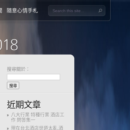
聞
隨意心情手札
018
搜尋關於：
近期文章
八大行業 特種行業 酒店工
作 問答集一
現在台北酒店世道太亂,酒