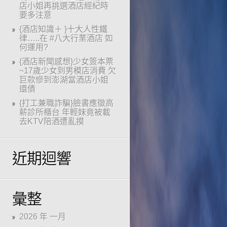
店小姐再挑選酒店經紀時
要多注意
{酒店知識＋ }十大人性鐵
律…..在 #八大行業酒店 如
何運用?
{酒店新聞感想}少女簽本票
~17歲少女到男模店消費 欠
巨款慘到澎湖當酒店小姐
還債
{打工兼職詐騙}臉書應徵高
薪診所櫃台 年輕妹竟被載
去KTV陪酒遭亂摸
近期迴響
彙整
2026 年 一月