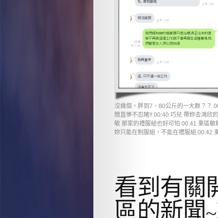
沒幾個，胖到7、80公斤的一大群？？ 00
簡直慘不忍睹!! 00:40 巧兒 帶妳去鴻
敏 那家的禮服組也好可怕 00:41 東區
妳只能在制服組，不能在禮服組 00:42 東區
看到有關
區的新聞~