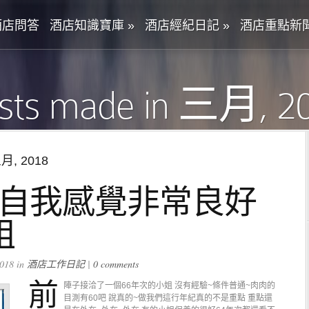
酒店問答
酒店知識寶庫
»
酒店經紀日記
»
酒店重點新
sts made in 三月, 2
三月, 2018
~自我感覺非常良好
姐
018 in
酒店工作日記
|
0 comments
前
陣子接洽了一個66年次的小姐 沒有經驗~條件普通~肉肉的
目測有60吧 說真的~做我們這行年紀真的不是重點 重點還