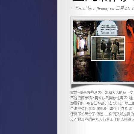
»
Posted by
caftommy
on 三月 21, 2
當然~還是有些酒店小姐和客人的私下交
不是很簡單嗎? 再來說到開放性專區~哇
頭賣狗肉~用合法掩飾非法 (大伙可以上網
合法經營性專區卻非法引進性工作者 逼
保障不怕黑份子 但是…..你們又知道真
反而對那些想在八大行業工作的人來說 反