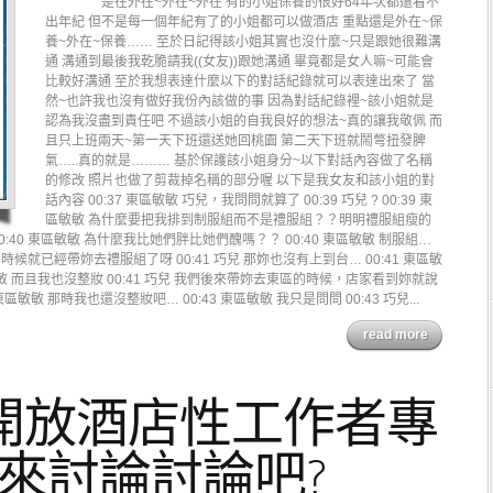
是在外在~外在~外在 有的小姐保養的很好64年次都還看不
出年紀 但不是每一個年紀有了的小姐都可以做酒店 重點還是外在~保
養~外在~保養…… 至於日記得該小姐其實也沒什麼~只是跟她很難溝
通 溝通到最後我乾脆請我((女友))跟她溝通 畢竟都是女人嘛~可能會
比較好溝通 至於我想表達什麼以下的對話紀錄就可以表達出來了 當
然~也許我也沒有做好我份內該做的事 因為對話紀錄裡~該小姐就是
認為我沒盡到責任吧 不過該小姐的自我良好的想法~真的讓我敬佩 而
且只上班兩天~第一天下班還送她回桃園 第二天下班就鬧彆扭發脾
氣…..真的就是……… 基於保護該小姐身分~以下對話內容做了名稱
的修改 照片也做了剪裁掉名稱的部分喔 以下是我女友和該小姐的對
話內容 00:37 東區敏敏 巧兒，我問問就算了 00:39 巧兒 ? 00:39 東
區敏敏 為什麼要把我排到制服組而不是禮服組？？明明禮服組瘦的
:40 東區敏敏 為什麼我比她們胖比她們醜嗎？？ 00:40 東區敏敏 制服組…
欣的時候就已經帶妳去禮服組了呀 00:41 巧兒 那妳也沒有上到台… 00:41 東區敏
敏敏 而且我也沒整妝 00:41 巧兒 我們後來帶妳去東區的時候，店家看到妳就說
敏敏 那時我也還沒整妝吧… 00:43 東區敏敏 我只是問問 00:43 巧兒...
read more
開放酒店性工作者專
來討論討論吧?