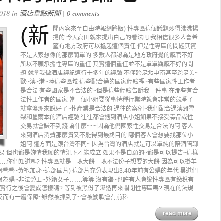
018 in
酒店重點新聞
|
0 comments
(新
聞內容來至自由時報網路版) 性專區這個議題炒得沸沸揚
揚的 今天高田就來提出自己的看法吧 我相信很多人會希
望有地方政府可以擔起這個責任 但是性專區的問題其實
不是大家想像的那麼簡單的 多數人都認為是地方政府覺的感官不好
所以不願承擔性專區的重任 其實這個重任並不是單單觀感不好的問
題 就拿我做酒店經紀這行十多年的經驗 不僅跨足北中南甚至跨足美~
歐~澳~港~陸這些區域 這些配合過的國家經驗裡~有些國家性工作者
是合法 有些國家是不合法的~但是這些經驗告訴我一件事 在那些有合
法性工作者的國家 當一個小姐要從事特種行業時就會非常的競爭了
就拿澳洲來說好了~性產業是合法的 過往的案例~我們配合過澳洲雪
梨和墨爾本的酒店經驗 往往都會遇到酒店小姐如果不接受毒品或性
交易就會賺不到錢 為什麼~~~因為他們國家性交易是合法的阿 客人
來到酒店消費那麼貴又不能得到最終目的 哪個客人會想要找那位小
姐阿 這方面是跟台灣不同~ 因為台灣的酒店就是可以單純的陪酒陪聊
易 但也都是妳情我願的情況下才能成立 如果不是自願的~都是可以提告~這樣
…..你們知道嗎? 性專區就是一塊大餅一塊不法份子想要的大餅 因為可以掛羊
看看~黃袍加身~這部國片) 這部片充分表現出3.40年前有公娼的年代 黑道們
良為娼~非法勞工~外籍女子…….等等 沒有錯~也許有人會說性專區有繳稅有
的實行之後會變成怎樣嗎? 等到被黑份子滲透再來關閉性專區嗎? 現在的法規
而有一層保障~雖然被抓到了~會被罰款會有前科...
read more