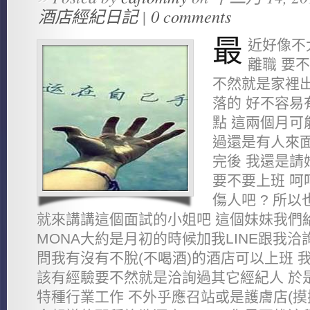
酒店經紀日記
|
0 comments
最
近好像不
離職 要
不然就是家裡
落的 好不容易
點 這兩個月可
過還是有人來面
完後 我還是請
要不要上班 呵
傷人吧 ? 所
就來講講這個面試的小姐吧 這個妹妹我們給
MONA大約是月初的時候加我LINE跟我洽
問我有沒有不脫(不喝酒)的酒店可以上班 
該有經驗要不然就是洽詢過其它經紀人 於
特種行業工作 不外乎應召站或是護膚店(摸