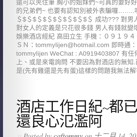
還可以夾住筆 胸小的姐妹們~可真的要好好
的兄弟們~ 也要有認知別被外表騙囉……..嗚
＄$＄$＄$＄$＄$＄$＄$＄ 成功??? 
對女人的定義是只花很多錢 男人有錢就變壞
娛樂酒店經紀 高田立生 手機：０９１９４
ＳＮ：tommylijen@hotmail.com 即時通：c
tommylijen WeChat : A09194038
上、或是來電詢問 不要因為對酒店的無知.
是(先有雞還是先有蛋)這樣的問題我無法解答
酒店工作日紀~都已
還良心氾濫阿
»
Posted by
caftommy
on 十二月 14, 20