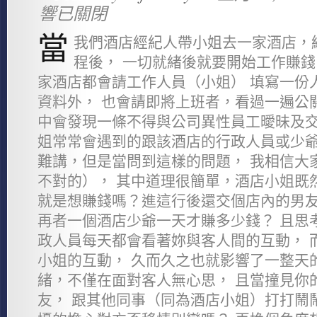
響已關閉
當
我們酒店經紀人帶小姐去一家酒店，
程後， 一切就緒後就要開始工作賺錢
家酒店都會請工作人員（小姐） 填寫一份
資料外， 也會請即將上班者，看過一遍公
中會發現一條不得與公司異性員工曖昧及交
姐常常會遇到的跟該酒店的行政人員或少爺
難講，但是當問到這樣的問題， 我相信大
不對的）， 其中道理很簡單，酒店小姐既
就是想賺錢嗎？進這行後還交個店內的男友
再者一個酒店少爺一天才賺多少錢？ 且思
政人員每天都會看著妳與客人間的互動， 
小姐的互動， 久而久之也就影響了一整天
緒，不僅在面對客人無心思， 且當撞見你
友， 跟其他同事（同為酒店小姐）打打鬧