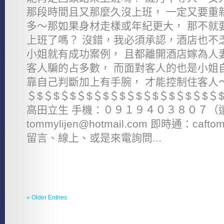
那段時間且又那麼久沒上班， 一定又要重
多～那如果身材走樣或年紀更大， 那不就
上班了嗎？ 沒錯，我必須承認，酒店也不
小姐就有成功案例， 且都離開酒店嫁為人
客人騙的占多數， 而面對客人的也是小姐
靠自己判斷加上有手腕， 才能控制住客人～
＄$＄$＄$＄$＄$＄$＄$＄$＄$＄$＄$
高田立生 手機：０９１９４０３８０７（
tommylijen@hotmail.com 即時通：c
留言、線上、或是來電詢問...
« Older Entries