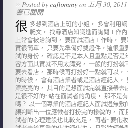
»
Posted by
caftommy
on 五月 30, 2011
響已關閉
很
多想到酒店上班的小姐， 多會利用網
爬文， 找尋酒店知識進而詢問工作內
上常會被洽詢到， 要面試酒店工作時， 要
實很簡單， 只要先準備好雙證件，這很重
試的身份， 確認是不是本人且重點是否是年
容方面其實就不用太講究， 一般的打扮就可
要去看店， 那時候再打扮好一點就可以，
的時候， 會有酒店業者或是酒店經紀人，
漂亮亮的， 其目的是想面試完就直接帶去
是很不好的~站在面試者的角度， 那不是
嗎？ 以一個專業的酒店經紀人面試過無數
顏判斷出一位應徵者打扮完的樣貌的， 而
試者的心理建設也比較充足， 再者~要化妝
試者去給專業的化妝師化妝， 且彩妝師能