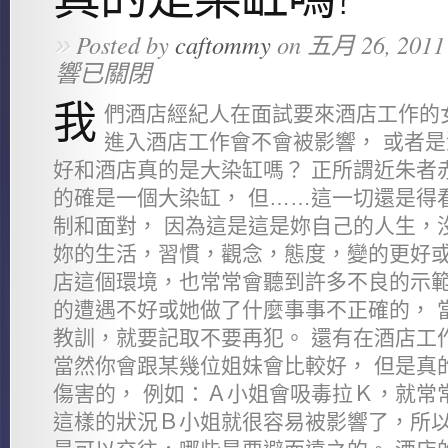
»
Posted by
caftommy
on 五月 26, 2011
響已關閉
我
們酒店經紀人在面試要來酒店工作的
進入酒店工作會不會被影響， 或者
好和酒店真的是大染缸嗎？ 正所謂近朱者
的確是一個大染缸， 但……這一切還是得
制和面對， 因為這是這是妳自己的人生，
妳的生活，習慣，觀念，態度，變的更好或
店這個環境，也常常會聽到許多不良的示範
的遭遇不好或她做了什麼事事不正確的， 
教訓，就要記取不要再犯。 還有在酒店工
當然你會跟某幾位姐妹會比較好， 但是真
傷害的， 例如：Ａ小姐會吸毒拉Ｋ，就常
這樣的狀況Ｂ小姐就很容易被影響了，所以