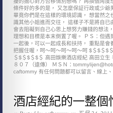
擾的擔心對方否移情別戀嗎？ 再換個角度
條件好的多的是， 又怎麼保証行政或少爺
畢竟你們是在這樣的環境認識， 想當然之
識其他小姐進而交往， 這樣子不是將自已
會去阻礙到自己心思上想努力賺錢的想法，
理想和目標是本末倒置了喔。 ＰＳ：但遇
一起後，可以一起成長和扶持， 重點是會
把握住喔，呵～呵～呵～呵～呵 $＄$＄$＄$
＄$＄$＄$＄ 高田娛樂酒店經紀 高田立生
８０７（遠傳） ＭＳＮ：tommylijen@hotm
caftommy 有任何問題都可以留言、線上、
酒店經紀的一整個