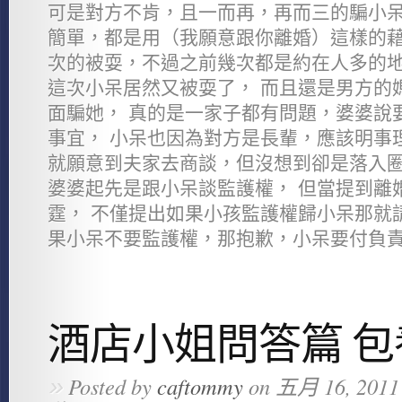
可是對方不肯，且一而再，再而三的騙小呆
簡單，都是用（我願意跟你離婚）這樣的藉
次的被耍，不過之前幾次都是約在人多的地
這次小呆居然又被耍了， 而且還是男方的
面騙她， 真的是一家子都有問題，婆婆說
事宜， 小呆也因為對方是長輩，應該明事
就願意到夫家去商談，但沒想到卻是落入圈
婆婆起先是跟小呆談監護權， 但當提到離
霆， 不僅提出如果小孩監護權歸小呆那就
果小呆不要監護權，那抱歉，小呆要付負責小
酒店小姐問答篇 
»
Posted by
caftommy
on 五月 16, 2011