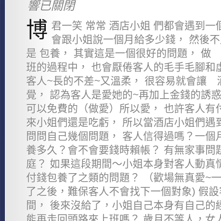
響已關閉
博
君一笑 常常 酒店小姐 們都會遇到一
會跟小姐說一個月給多少錢， 然後不
是 包養， 其實這是一個很好的問題， 做
班的過程中， 也會厭倦客人的毛手毛腳和
客人~長的不差~又溫柔， 很容易就會讓
覺， 認為客人是愛她的~再加上金錢的誘惑
可以免費的（做愛）所以愛， 也許客人有
來小姐們還是吃虧， 所以當酒店小姐們遇
問問自己幾個問題， 客人信得過嗎？一個
養多久？會不會要錢時賴帳？ 有無家事問
庭？ 如果這段期間～小姐本身對客人動真
付錢包養了之類的問題？ （歡場無真愛~
了之後，難保客人不會找下一個對象) 假
間， 後來沒給了，小姐自己本身有自己的
能再走回頭路來上班嗎？ 歲月不等人，女