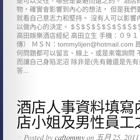
是可以交往，哪些是要避而遠之的。 酒店
物，確實會影響到內心的想法， 但是我們
就看自己意志力和堅持。 沒有人可以影響
以做內心的決定。 $＄$＄$＄$＄$＄$＄$
高田娛樂酒店經紀 高田立生 手機：０９
傳） ＭＳＮ：tommylijen@hotmail.com
何問題都可以留言、線上、或是來電詢問 
而讓自己身陷泥沼 除非是(先有雞還是先有
答...
酒店人事資料填寫
店小姐及男性員工
»
Posted by
caftommy
on 五月 25, 2011