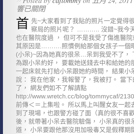
»
Posted by
caftommy
on 五月 24, 2011
響已關閉
首
先~大家看到了我貼的照片一定覺得很
察局的照片呢？ ……….. 沒錯~我
也在醫院度過 ， 但可不是我受了傷進醫
其原因是……….照慣例給那個女孩子一個暱
(小呆)~因為她真的很呆…呆到我受不了，
為跟小呆約好， 要載她送錢去中和給她的
一起床就先打給小呆跟她約時間， 結果小
說： 我在他家，我報警了，我被打。 當
了， 網友們如不了解請點
http://www.wretch.cc/blog/tommyca
前傳＜＝上集啦。 所以馬上叫醒女友一起
到了現場，也跟警方碰了面（真的很不喜歡
後，就帶著小呆去醫院驗傷， 小呆真的很
道， 小呆要跟他那沒用加吸毒又是假釋期