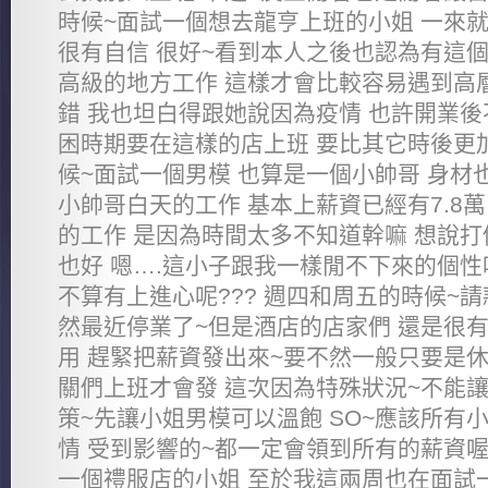
時候~面試一個想去龍亨上班的小姐 一來
很有自信 很好~看到本人之後也認為有這個
高級的地方工作 這樣才會比較容易遇到高
錯 我也坦白得跟她說因為疫情 也許開業後
困時期要在這樣的店上班 要比其它時後更
候~面試一個男模 也算是一個小帥哥 身材也
小帥哥白天的工作 基本上薪資已經有7.8
的工作 是因為時間太多不知道幹嘛 想說
也好 嗯….這小子跟我一樣閒不下來的個性
不算有上進心呢??? 週四和周五的時候~請款4
然最近停業了~但是酒店的店家們 還是很
用 趕緊把薪資發出來~要不然一般只要是休
關們上班才會發 這次因為特殊狀況~不能讓
策~先讓小姐男模可以溫飽 SO~應該所有
情 受到影響的~都一定會領到所有的薪資喔
一個禮服店的小姐 至於我這兩周也在面試