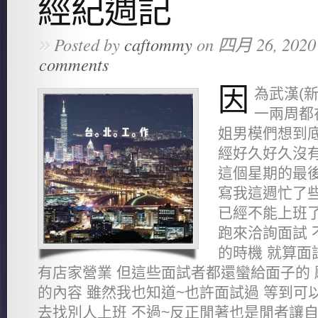
經紀週記
»
Posted by
caftommy
on 四月 26, 2020
comments
因
為武漢(
一兩周都
姐男模們想到底
經好久好久沒有
這個星期的最後
寫我這週忙了些
已經不能上班了
跑來洽詢面試 
的時機 就算面
有店家營業 但這些面試者都還蠻給面子的
的內容 雖然我也知道~也許面試過 等到可
去找別人上班 不過~反正閒著也是閒者讓自