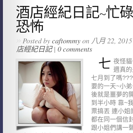
酒店經紀日記~忙碌
恐怖
»
Posted by
caftommy
on 八月 22, 2015
店經紀日記
|
0 comments
七
夜怪貓
週真的
七月到了嗎??
要的一天~小弟
後就是噩夢的開
到半小時 靠~
票搞丟 連小姐
都在同一個信封
跟小姐們講一聲