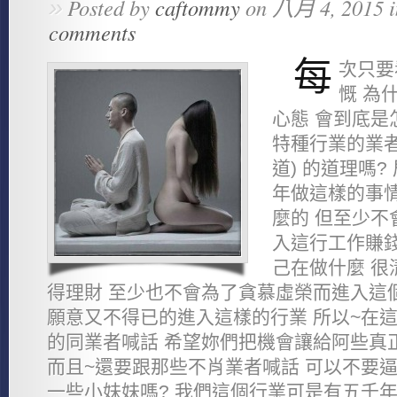
»
Posted by
caftommy
on 八月 4, 2015 
comments
每
次只要
慨 為
心態 會到底是
特種行業的業者
道) 的道理嗎
年做這樣的事情
麼的 但至少不
入這行工作賺錢
己在做什麼 很
得理財 至少也不會為了貪慕虛榮而進入這
願意又不得已的進入這樣的行業 所以~在
的同業者喊話 希望妳們把機會讓給阿些真正
而且~還要跟那些不肖業者喊話 可以不要
一些小妹妹嗎? 我們這個行業可是有五千年