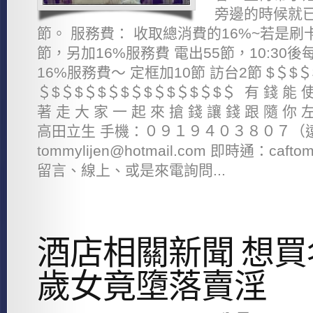
旁邊的時候就
節。 服務費： 收取總消費的16%~若是刷卡就
節，另加16%服務費 電出55節，10:30
16%服務費～ 定框加10節 訪台2節 $＄$＄
＄$＄$＄$＄$＄$＄$＄$＄$＄ 有 錢 能 使 
著 走 大 家 一 起 來 搶 錢 讓 錢 跟 隨
高田立生 手機：０９１９４０３８０７（
tommylijen@hotmail.com 即時通：c
留言、線上、或是來電詢問...
酒店相關新聞 想買名
歲女竟墮落賣淫