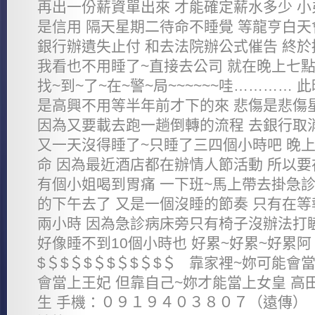
再出一份薪資單出來 才能確定薪水多少 小
是信用 隔天星期二待命不睡覺 等龍亨白天
銀行辦遺失止付 和去法院辦公式催告 終
我看也不用睡了~直接去公司 就在晚上七點
找~到~了~在~警~局~~~~~~哇…………
是高興不用等半年前才下的來 悲傷是悲傷
因為又要載去跑一趟倒轉的流程 去銀行取
又一天沒得睡了~只睡了三四個小時吧 晚
命 因為最近酒店都在辦情人節活動 所以要
有個小姐喝到胃痛 一下班~馬上帶去掛急診
的下午去了 又是一個沒睡的節奏 只有在
兩小時 因為急診病床旁只有椅子沒辦法打
好像睡不到10個小時也 好累~好累~好累阿 
$＄$＄$＄$＄$＄$＄ 靠家裡~妳可能會
會當上王妃 但靠自己~妳才能當上女皇 高
生 手機：０９１９４０３８０７（遠傳） 