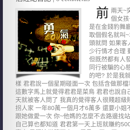
前
兩天~
個女孩
是在金錢豹舞廳
取個假名就叫~
頭就問 如果客
少行情才合理 
但既然都有人發
同行被騙的心態
的吧? 於是我
樣 君君說一個星期碰面一次 包括含做那檔事
這數字馬上就覺得君君是菜鳥 君君也說自
天就被客人問了 我真的覺得客人很賤超級
拐人家 一年80萬一個月才6萬多 還要小姐
跟她做愛一次 你~他媽的怎麼不去路邊找站
自己算也都知道 君君第一天上班就賺約50