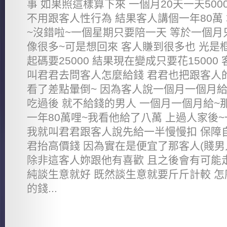
事 如果照這樣算下來 一個月20天一天500
不用跟客人性行為 結果客人講個一年80萬
~沒錯啦~一個星期只要陪一天 等於一個月
像很多~可是想回來 客人賺到很多也 光是
起碼要25000 結果現在變成只要花15000
叫君君去問客人怎麼給錢 君君也把跟客人的
看了差點暈倒~ 因為客人說一個月一個月給
吃過後 就不給錢的男人 一個月一個月給~
一年80萬哩~我看他給了八萬 上過人家後
我就叫君君跟客人說先給一半慢慢扣 保障
君抬高價錢 因為實在是便宜了那客人(賤男
除非這客人妳跟他有喜歡 且之後會有可能
純談生意就好 既然談生意就要斤斤計較 
的錢...