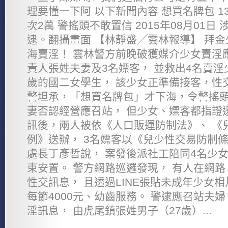
理要懂一下阿 以下新聞內容 想買名牌包 1
次2萬 警搖頭不敢置信 2015年08月01
逮。翻攝畫面 【林靜盛╱雲林報導】 拜
海賣淫！ 雲林警方前晚破獲媒介少女賣淫
責人張姓夫妻及3名嫖客， 並救出4名賣淫
歲的國二女學生， 該少女正準備接客，性交
警坦承，「想買名牌包」才下海，令警搖頭
妻否認經營應召站， 但少女、嫖客都指證
訊後，兩人被依《人口販運防制法》、 《
例》送辦， 3名嫖客以《兒少性交易防制條
處長丁彥哲說， 案發後派社工陪同4名少女
束安置。 警方網路巡邏發現， 有人在網
性交訊息， 且透過LINE張貼未成年少女
每節4000元、幼齒服務。 警逮應召站夫
淫訊息， 由虎尾鎮張姓男子（27歲）...