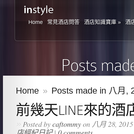
Home
常見酒店問答
酒店知識寶庫
»
酒
Posts mad
Home
»
Posts made in 八月, 
前幾天LINE來的
»
Posted by
caftommy
on 八月 28, 2015
店經紀日記
|
0 comments