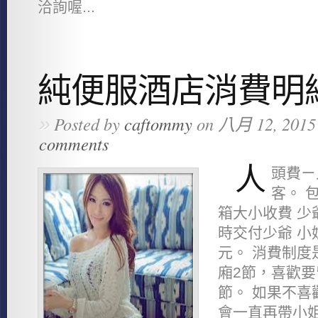
洽詢喔...
純便服酒店消費明
»
Posted by
caftommy
on 八月 12, 2015
comments
人
頭費ㄧ
客。 
箱大小收費 少
時交付少爺 小
元。 消費制度
廂2節，喜歡要
節。 如果不喜
會一直再帶小姐