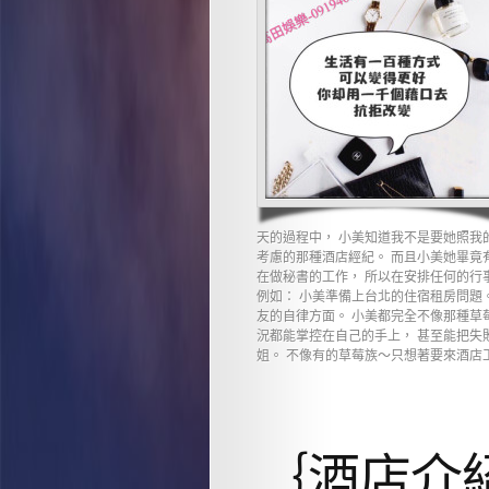
天的過程中， 小美知道我不是要她照我
考慮的那種酒店經紀。 而且小美她畢竟
在做秘書的工作， 所以在安排任何的行
例如： 小美準備上台北的住宿租房問題
友的自律方面。 小美都完全不像那種草
況都能掌控在自己的手上， 甚至能把失
姐。 不像有的草莓族～只想著要來酒店工作
｛酒店介