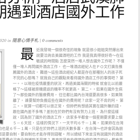
期遇到酒店國外工作
020 in
隨意心情手札
|
0 comments
最
近我發現一個很奇怪的現象 就是很小姐姐突然爆出來
說要洽詢去美國酒吧的工作 我是我真得很好奇～在這
敏感的時間點 怎麼突然一堆人想去國外工作呢？ 不僅
僅一堆人再問國外酒店工作， 也一堆酒店經紀人在ＰＯ文打廣告推
薦國外的酒店， 難道～這些酒店經紀人都是存在那種別人的孩子死
不完的心態嗎？ 就我自己的觀點來看待國外酒店工作的事情吧？ 第
一。。以現在疫情嚴重的狀況，再過美國海關的時候 就會比以前嚴
格了～這樣被原機遣返的機率不就更高。 第二。。如果在國外生病
了～那些國外的醫療費用， 往往都比國內台灣還要高很多，如果隔
離了， 誰要幫妳負擔這些在國外的費用呢？店家一定不肯的阿。 第
三。。就算一切都可以很正常， 但妳們有想過其實在國外賺的錢，
跟在國內差不多嗎？差別在於妳們有沒有努力上班， 為什麼這樣
說，因為到了國外的酒店工作， 店家多半都會一個星期要求要上個
５－６天班， 這樣的情況下，一天平均６千－１萬， 如果妳在台灣
均也是６千－１萬，只是在於妳們上班的天數多寡， 在台灣～也許會因為朋
都是要自制，要自制也才能存得到錢喔。 所以總結下來並沒有說國外的酒店