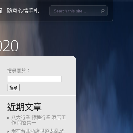
聞
隨意心情手札
020
搜尋關於：
近期文章
八大行業 特種行業 酒店工
作 問答集一
現在台北酒店世道太亂,酒