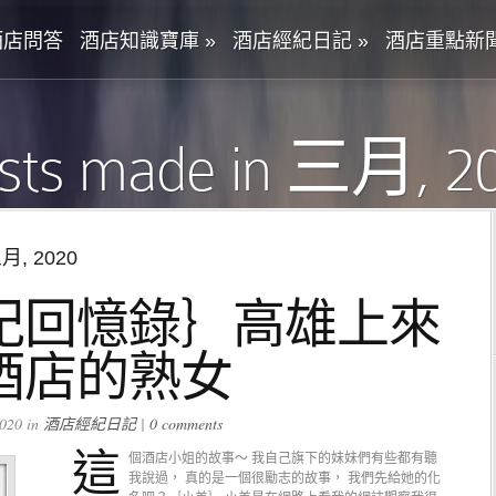
酒店問答
酒店知識寶庫
»
酒店經紀日記
»
酒店重點新
sts made in 三月, 2
三月, 2020
紀回憶錄｝高雄上來
酒店的熟女
020 in
酒店經紀日記
|
0 comments
這
個酒店小姐的故事～ 我自己旗下的妹妹們有些都有聽
我說過， 真的是一個很勵志的故事， 我們先給她的化