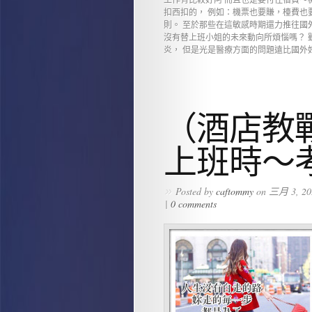
工作有比較好阿 而且也是要付住宿費～
扣西扣的， 例如：機票也要賺，檯費也
則。 至於那些在這敏感時期還力推往國
沒有替上班小姐的未來動向所煩惱嗎？ 
炎， 但是光是醫療方面的問題遠比國外好
（酒店教
上班時～
»
Posted by
caftommy
on 三月 3, 20
|
0 comments