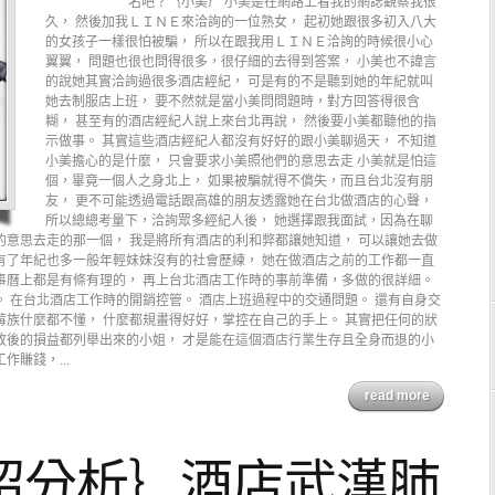
名吧？｛小美｝ 小美是在網路上看我的網誌觀察我很
久， 然後加我ＬＩＮＥ來洽詢的一位熟女， 起初她跟很多初入八大
的女孩子一樣很怕被騙， 所以在跟我用ＬＩＮＥ洽詢的時候很小心
翼翼， 問題也很也問得很多，很仔細的去得到答案， 小美也不諱言
的說她其實洽詢過很多酒店經紀， 可是有的不是聽到她的年紀就叫
她去制服店上班， 要不然就是當小美問問題時，對方回答得很含
糊， 甚至有的酒店經紀人說上來台北再說， 然後要小美都聽他的指
示做事。 其實這些酒店經紀人都沒有好好的跟小美聊過天， 不知道
小美擔心的是什麼， 只會要求小美照他們的意思去走 小美就是怕這
個，畢竟一個人之身北上， 如果被騙就得不償失，而且台北沒有朋
友， 更不可能透過電話跟高雄的朋友透露她在台北做酒店的心聲，
所以總總考量下，洽詢眾多經紀人後， 她選擇跟我面試，因為在聊
的意思去走的那一個， 我是將所有酒店的利和弊都讓她知道， 可以讓她去做
有了年紀也多一般年輕妹妹沒有的社會歷練， 她在做酒店之前的工作都一直
事曆上都是有條有理的， 再上台北酒店工作時的事前準備，多做的很詳細。
。 在台北酒店工作時的開銷控管。 酒店上班過程中的交通問題。 還有自身交
莓族什麼都不懂， 什麼都規畫得好好，掌控在自己的手上。 其實把任何的狀
敗後的損益都列舉出來的小姐， 才是能在這個酒店行業生存且全身而退的小
賺錢，...
read more
紹分析｝酒店武漢肺