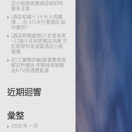
店小姐再挑選酒店經紀時
要多注意
{酒店知識＋ }十大人性鐵
律…..在 #八大行業酒店 如
何運用?
{酒店新聞感想}少女簽本票
~17歲少女到男模店消費 欠
巨款慘到澎湖當酒店小姐
還債
{打工兼職詐騙}臉書應徵高
薪診所櫃台 年輕妹竟被載
去KTV陪酒遭亂摸
近期迴響
彙整
2026 年 一月