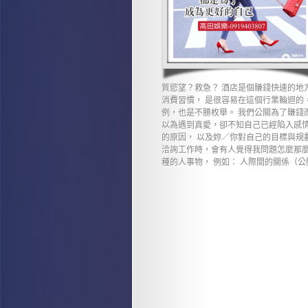
質慾望？救急？ 酒店是個賺錢快速的地
消費習慣， 是很容易在這個行業輪迴的
例，也是不勝枚舉。 我們公關為了賺錢
以為遇到真愛，卻不知自己已經陷入感情
的原因， 以及妳／你對自己的目標與規
洽詢工作時，會有人覺得我問題怎麼那麼
種的人事物， 例如： 人際間的關係（公關