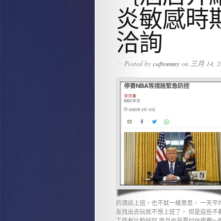
炎敏感時
洽詢
»
Posted by
caftommy
on 三月 14, 2
的酒店上班，也不就一樣意思， 一天平
友找出去玩就不想上班了， 但是這些不