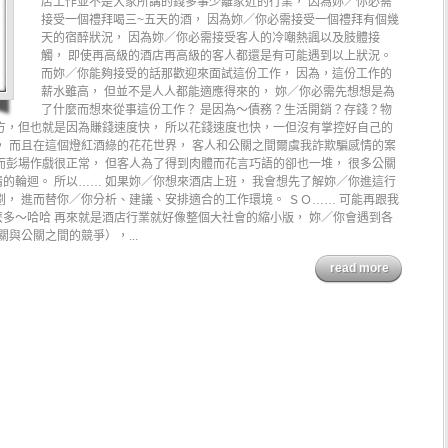
店工作並不是大家所講的錢多事少離家近的行業， 因為妳／你必需
接受一個禮拜喝三~五天的酒， 因為妳／你必需接受一個禮拜有個幾
天的宿醉狀況， 因為妳／你必需接受客人的冷嘲熱諷以及肢體接
觸， 即使再高級的酒店再高級的客人都還是有可能遇到以上狀況。
而妳／你能夠接受的話那歡迎來面試這份工作， 因為，這份工作的
薪水雖高， 但並不是人人都能適應得來的， 妳／你必需先想想是為
了什麼而想來從事這份工作？ 是因為～債務？生活開銷？存錢？物
方，但也就是因為賺錢速度快， 所以花錢速度也快，一但沒有掌控好自己的
， 而且在這個燈紅酒綠的花花世界， 客人和公關之間爾虞我詐欺騙感情的案
而彭場作戲很正常， 但客人為了得到肉體而花言巧語的卻也一堆， 很多公關
的輪迴。 所以…… 如果妳／你想來酒店上班， 我會想先了解妳／你進這行
劃， 進而替你／你分析、建議、安排適合的工作環境。 ＳＯ…… 可能再跟我
多～哈哈 再來就是酒店行業就好像整個大社會的縮小版， 妳／你會遇到各
與公關之間的競爭），...
read more