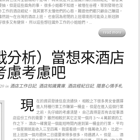
機票費也沒有全額補助不是嗎？ 再來就是有些做國外線的酒店經紀，都會東
要抽，但是這些眉角的事， 很多小姐都不知道，被埋在谷裡，等到發現也沒
外工作的酒店經紀， 我其實不太懂他們的心態，難道他們都只顧自己賺錢，
雖然說～在台灣的酒店上班， 也會因為密閉的上班環境而可能染上新冠肺
很多又有健保， 所以這些想往國外工作的小姐姐們，...
read more
戰分析）當想來酒店
考慮考慮吧
20 in
酒店工作日記
,
酒店知識寶庫
,
酒店經紀日記
,
隨意心情手札
現
在的資訊發達信息流通快， 相較之下很多男女會選擇
進入特種行業工作賺第一桶金， 但是在進入這個行業
之前，先仔細的考慮清楚， 自己真得是否有去從事酒
店這份工作的需要？ 雖然相較於其它正常一個月３～４萬薪資的工
作之下， 酒店～確實是一個能短時間內達到第一桶金的行業， 平均
一個星期就能收入三至四萬，我還看過一週十幾萬收入的， 比起一
班上班族一個月週休二日還要來得多很多，待遇誘人。 但是…… 酒