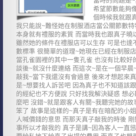
當時的問題是~
希望節數能夠像
個時候我就跟真
我只能說~難怪她在制服酒店當公關節數特
本身就有禮服的素質 而當時我也跟真子曉
雖然她的條件在禮服店可以生存 可是也達
數標準 很簡單的道理~她現在已經在制服店
當孔雀園裡的其中一隻孔雀 也沒有比較好
談後~就沒什麼連絡 而這次~是在一個早晨
敲我~當下我還沒有會過意 後來才想起來真
是~想要找人訴苦吧 因為真子也不知道該跟
的經紀也不方便說 只好找我解決疑惑 想必
麼吧 沒錯~就是跟客人有關~我聽完她的故
笨了 故事是這樣的~真子是有在暗配的小姐
人喊價錢的意思 而那天真子敲我的時後 
事所以才敲我的 真子是講~因為客人一直慫