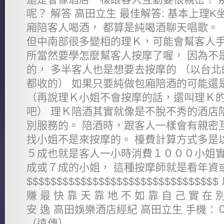
呢？ 解答 高田立生 最佳解答: 基本上理K
廂陪客人喝酒， 都算是純喝酒聊天唱歌。
但中南部很多變相的理Ｋ，可能會幫客人手
所當然要學怎麼幫客人按摩了喔， 因為不
的， 多半客人也是想要去按摩的 （以台
都收的） 如果只要純做包廂陪酒的可能還
（再說理Ｋ小姐不會按摩的話，還叫理Ｋ
吧） 理Ｋ陪酒其實就像是不脫不秀的酒店
別服務的。 陪酒時，跟客人一樣會有親密
找小姐不是來按摩的。 檯費計算方式多是
５成也就是客人一小時消費１０００小姐實
成或７成的小姐， 這種按摩師就是看年資
$$$$$$$$$$$$$$$$$$$$$$$$$$$$$$$
賺 最 快 靠 天 靠 地 不 如 靠 自 己 實 在 
安 逸 高田娛樂酒店經紀 高田立生 手機
（遠傳）...