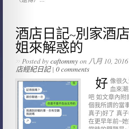
酒店日記~別家酒
姐來解惑的
»
Posted by
caftommy
on 八月 10, 2016
店經紀日記
|
0 comments
好
像很久
血來潮
吧 如文章內附
個我所謂的當事
真子)好了 真
在更早年前~她