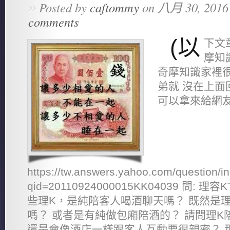
»
Posted by
caftommy
on 八月 30, 2016
comments
(以
下文
摩知
奇摩知識家裡
弟就 沒在上面
可以拿來給網友
https://tw.answers.yahoo.com/question/i
qid=20110924000015KK04039 問:
些理K，是純陪客人喝酒聊天嗎？ 既然是
嗎？ 或者是有純做包廂陪酒的？ 請問理
還是會像酒店一樣跟客人互動要很親密？ 