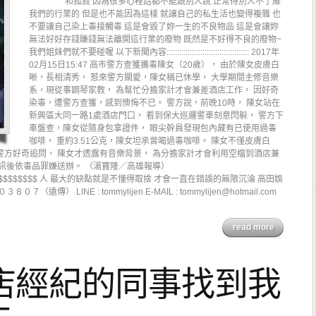
和孤寂 因為很多心裡話都不能跟別人說 正常得別人不了解
我們的行業的 但是也不能因為這樣 就讓自己的私生活也變得複雜 也
不要讓自己染上毒接觸毒 這是會毀了妳一生的不良物品 這是會讓妳
無法好好存錢賺錢無法離開這行業的廢物 既然是不好得不良的廢物~
我們姐妹們就不要碰喔 以下新聞內容::::::::::::::::::::::::::::::::::::::: 2017年
02月15日15:47 高市警方查獲攜毒陳女（20歲）， 由於陳女皮膚白
晰，長相清秀， 惹來警方關愛，陳女稱已休學， 大學期間主修音樂
系，現從事鋼琴家教， 為幫忙分擔家計才會兼差酒店工作， 因好奇
染毒，遭警方查獲，感到懊悔不已。 警方說，前晚10時， 陳女站在
新興區大同一路1處酒店門口， 看到保大巡邏警車刻意閃躲， 警方下
車盤查，陳女從隨身包拿證件， 眼尖幹員發現包內藏有已使用過毒
咖啡， 重約3.51公克，陳女坦承曾喝過毒咖啡。 陳女不僅皮膚白
警方好奇追問， 陳女才透露有音樂背景， 為分擔家計才會利用空檔到酒店兼
案訊後依毒品罪嫌送辦。 （湯寶隆／高雄報導）
$$$$$$$$$$$$$$ 人 最大的缺點就是不懂得取捨 才會一直在錯誤的無限沉淪 高田娛
） LINE : tommylijen E-MAIL : tommylijen@hotmail.com
read more
店經紀的同事找到我