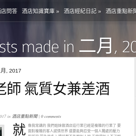
酒店問答
酒店知識寶庫
»
酒店經紀日記
»
酒店重點新
sts made in 二月, 2
二月, 2017
老師 氣質女兼差酒
017 in
酒店重點新聞
|
0 comments
就
像我常講的 我們姐妹做酒店這行業已經是複雜的行業了 要
面對複雜的客人感情世界 還要能夠忍受一個人獨處的壓力