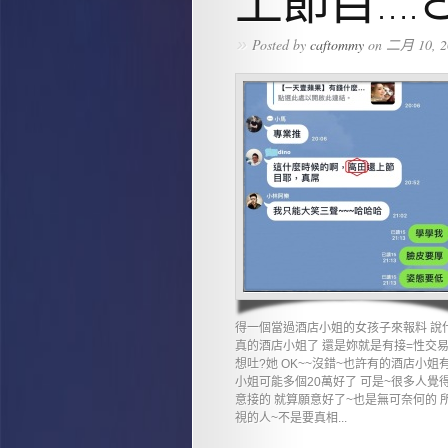
上節目….
»
Posted by
caftommy
on 二月 10, 2
得一個當過酒店小姐的女孩子來報料 說什
真的酒店小姐了 還是妳就是有接=性交易
想吐?她 OK~~沒錯~也許有的酒店小姐
小姐可能多個20萬好了 可是~很多人覺
意接的 就算願意好了~也是無可奈何的
視的人~不是要真相...