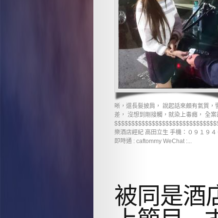
晰，還長髮披肩， 說起話來頗有氣質，
差， 沒想到剛接觸，就染上毒癮， 全
$$$$$$$$$$$$$$$$$$$$$$$$
樂酒店經紀 高田立生 手機：０９１９４０３８０７（遠傳
即時通 : caftommy WeChat :...
被同是酒