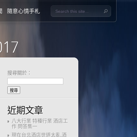
聞
隨意心情手札
017
搜尋關於：
近期文章
八大行業 特種行業 酒店工
作 問答集一
現在台北酒店世道太亂,酒