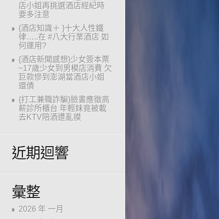
店小姐再挑選酒店經紀時
要多注意
{酒店知識＋ }十大人性鐵
律…..在 #八大行業酒店 如
何運用?
{酒店新聞感想}少女簽本票
~17歲少女到男模店消費 欠
巨款慘到澎湖當酒店小姐
還債
{打工兼職詐騙}臉書應徵高
薪診所櫃台 年輕妹竟被載
去KTV陪酒遭亂摸
近期迴響
彙整
2026 年 一月