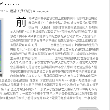
ㄜ……
017 in
酒店工作日記
|
0 comments
前
陣子被同事挖出我以前上電視的網址 我記得那個時候
我還租房子住在南京東路六段那 過去壹電視的電視臺
很近 有一天接到一個製作的說要找酒店經紀人 參加余
美人的節目~說是要講解酒店事情 好啦~那時後坦白說我也是不太懂
想說上個節目講講我們這個行業的生態 是否會讓多數人了解這行業
以免誤解這個行業的女孩子是不好的 結果就去囉~~反正上電視友還
有通告費可以拿 可是…………. 當我坐在那個椅子上講解酒店生態的
時後 發現了~他們根本不是要講解真正的酒店生態 而是要聽到誇張的
內幕誇張的言語 讓大家對酒店的生態更加誤解 更加誤解酒店小姐的
生活和工作內容 沒錯…………….. 也許在酒店這個地方生存會遇到客
人毛手毛腳 但這是遇到那種不好的客人沒風度的客人 這種客人甚至
會言語嘲諷 可是當他們言語嘲諷時並不會去想到 他們這些爛客人還
不是跑到被他們嘲諷的酒店消費 還不是想得到那些被他們嘲諷的酒
店小姐肉體 這樣的男人才是最爛最爛的男人 而在錄影過程其中還找
麼酒店小姐都是要接=性交易=才能賺到錢 呵呵呵~~~我都不知道妳是不是
=所以才說都要接性交易阿 我很多小姐都不是靠=性交易=生存的也 真的很不
有接 但那也是覺得錢不夠多人 一般酒店小姐沒接性交易月入約8-30萬 有接的
得8-30萬就夠了 比一般工作多很多了吧 所以不是每個做酒店的女孩子都是願
 所以別把酒店的女孩子看得很輕薄 那次上電視的經驗讓我領悟到一件事 做電