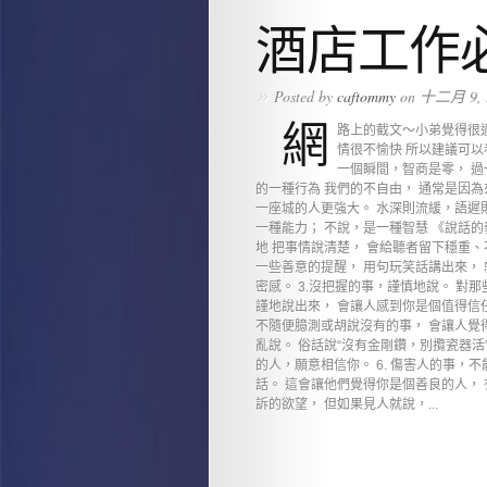
酒店工作必
»
Posted by
caftommy
on 十二月 9, 
網
路上的截文～小弟覺得很適
情很不愉快 所以建議可以
一個瞬間，智商是零， 過
的一種行為 我們的不自由， 通常是因
一座城的人更強大。 水深則流緩，語遲
一種能力； 不說，是一種智慧 《說話的
地 把事情說清楚， 會給聽者留下穩重、
一些善意的提醒， 用句玩笑話講出來，
密感。 3.沒把握的事，謹慎地說。 對
謹地說出來， 會讓人感到你是個值得信任
不隨便臆測或胡說沒有的事， 會讓人覺得
亂說。 俗話說“沒有金剛鑽，別攬瓷器活”
的人，願意相信你。 6. 傷害人的事，
話。 這會讓他們覺得你是個善良的人， 
訴的欲望， 但如果見人就說，...