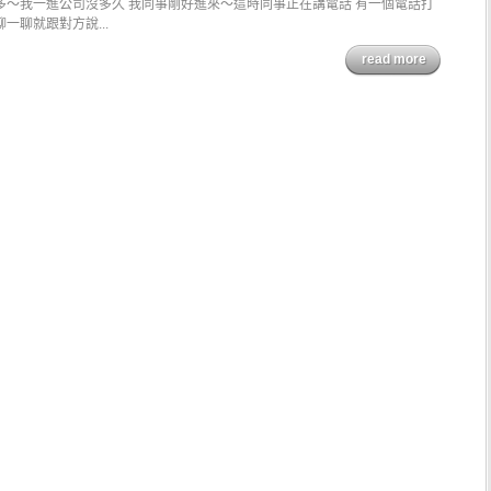
多～我一進公司沒多久 我同事剛好進來～這時同事正在講電話 有一個電話打
一聊就跟對方說...
read more