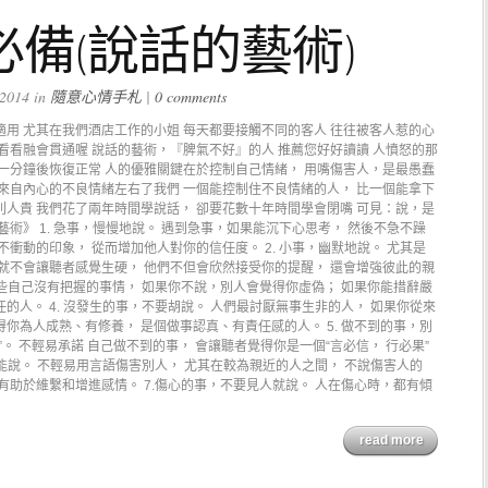
備(說話的藝術)
2014 in
隨意心情手札
|
0 comments
用 尤其在我們酒店工作的小姐 每天都要接觸不同的客人 往往被客人惹的心
看看融會貫通喔 說話的藝術，『脾氣不好』的人 推薦您好好讀讀 人憤怒的那
一分鐘後恢復正常 人的優雅關鍵在於控制自己情緒， 用嘴傷害人，是最愚蠢
為來自內心的不良情緒左右了我們 一個能控制住不良情緒的人， 比一個能拿下
則人貴 我們花了兩年時間學說話， 卻要花數十年時間學會閉嘴 可見：說，是
藝術》 1. 急事，慢慢地說。 遇到急事，如果能沉下心思考， 然後不急不躁
不衝動的印象， 從而增加他人對你的信任度。 2. 小事，幽默地說。 尤其是
 就不會讓聽者感覺生硬， 他們不但會欣然接受你的提醒， 還會增強彼此的親
那些自己沒有把握的事情， 如果你不說，別人會覺得你虛偽； 如果你能措辭嚴
的人。 4. 沒發生的事，不要胡說。 人們最討厭無事生非的人， 如果你從來
你為人成熟、有修養， 是個做事認真、有責任感的人。 5. 做不到的事，別
。 不輕易承諾 自己做不到的事， 會讓聽者覺得你是一個“言必信， 行必果”
不能說。 不輕易用言語傷害別人， 尤其在較為親近的人之間， 不說傷害人的
有助於維繫和增進感情。 7.傷心的事，不要見人就說。 人在傷心時，都有傾
read more