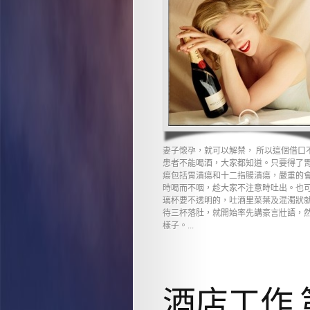
妻子懷孕，就可以解禁， 所以這個借口
患者不能喝酒，大家都知道。只要得了胃
瘍包括胃潰瘍和十二指腸潰瘍，嚴重的會
時喝而不咽，趁大家不注意時吐出。也可
璃杯要不透明的，吐酒里菜葉及混濁狀就
待三杯落肚，就開始率先講豪言壯語，然
樣子。...
酒店工作