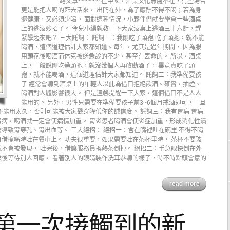
路文章~~~~~~ 在中國，酒桌文化無處不在，有些場合
更是能把人喝的死去活來， 出門在外，為了應酬不得不喝；若為身
體健康，又必須少喝。 面對這種情況，小夥伴們就要學會一些酒桌
上的逃酒妙招了。 今兒小編就教一下大家酒桌上逃酒三十六計，趕
緊學起來吧？ 三大託詞： 託詞一：我剛吃了頭孢 吃了頭孢，就不能
喝酒，這個道理估計大家都知道。每年，尤其是過年期間， 因為服
用頭孢後喝酒而休克被送急診的不少，甚至有丟命的。 所以，酒桌
上，一般說剛吃過頭孢，就沒幾個人再敢勸酒了， 畢竟真吃了頭
孢，就不能喝酒，這個道理估計大家都知道。 託詞二：我準備要孩
子 經常會聽到酒桌上的年輕人以此為借口拒絕飲酒。確實，抽煙、
喝酒對人體影響很大。 但是溫馨提醒一下大家，這個借口不是人人
能用的。 另外，男性只需要在準備要孩子前3~6個月戒酒即可，一旦
不能用太久，否則可能被大家戳穿降低你的誠信度。 託詞三：我有胃病 胃病
病，喝酒就一定會使病情加重。 胃炎患者喝酒會使炎症加重，形成消化性潰
導致胃穿孔、胃出血等。 三大絕招： 絕招一：含在嘴裡吐在碗里 不得不喝
借擦嘴時吐在餐巾上。 功夫很重要，如果需要吐在茶杯里時， 茶杯不要玻
不會被發現， 吐完後，借讓服務員換熱茶倒掉。 絕招二：手急眼快倒在外
後等待別人回應， 看著別人的眼睛裝作洗耳恭聽的樣子，時不時點頭會意的
read more
 第一次接觸到的新