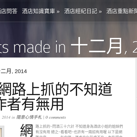
酒店問答
酒店知識寶庫
»
酒店經紀日記
»
酒店重點新
ts made in 十二月, 
十二月, 2014
~網路上抓的不知道
作者有無用
2014 in
隨意心情手札
|
0 comments
網
路上抓的~閃酒三十六計 不知道身為酒店小姐的姐妹們
有沒有用 總之~看看吧~也許有一兩招有用喔 以下是網