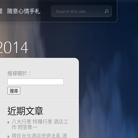
聞
隨意心情手札
2014
搜尋關於：
近期文章
八大行業 特種行業 酒店工
作 問答集一
現在台北酒店世道太亂,酒