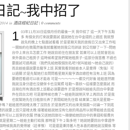
日記~我中招了
2014 in
酒店經紀日記
|
0 comments
1
03年11月30日這個月份的最後一天 我中招了 這一天下午五點
多 有個女的打來說要面試 還說她在台中金錢豹上過班 我就想
說先約晚上七點面試看看 於是星期天我的放假日又出來工作啦
一開始約在微風然後我就載著她到我公司詳談 到公司聊了一下~問她
台中上來台北怎麼工作 她說目前住在朋友家 如果可以上班就會班出
來外面自己租房子 這時候希望我們幫她租房子~這部分我答應 不過也
要面試可過再說 （我們先給她取個別名吧?就叫娃娃～她自己說的）
而且娃娃還說要去龍亨上班 其實我看到娃娃本人是覺得（免強）可
以過關 於是先幫她打去問問看星期天龍亨酒店總控有沒有上班 因為
要總控看過可以收才能收 可是～～～～～～都交代好後 娃娃居然跟
我說沒身分證也沒健保卡也沒駕照 哇勒～靠妖～這樣要怎麼面試 而
且現在所有酒店想上班都必須要證件 於是想說叫娃娃先回台中拿證
件在回台北吧 可是那時候也晚了～娃娃則說明天早上再回去 於是我
也就幫她先在日租旅社弄了房間給她先住宿 結果第二個天是星期一
件嗎？娃娃居然說睡太晚了沒回去 於是我們又約出來見個面～討論一下到底
懇的說要上班只是睡太晚 接著娃娃說她沒有化妝的用品所以就帶娃娃去屈成
幾件可以上班穿的衣服 然後又送她回旅社～順便給她回台中的車錢和餐費共
也就是星期二～娃娃主動打給我 那時是下午２點多吧？她說她要回台中拿證件
這個時候我真的覺得被（莊孝惟） 可是還是秉持著人性本善的跟她說沒關係 等