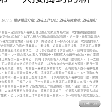
2014 in
職缺職位介紹
,
酒店工作日記
,
酒店知識寶庫
,
酒店經紀
新的客人 必須讓客人喜歡上自己進而常來消費 所以第一次的接觸是很重要
刻又好的印象呢？ 以下八種方式可以揣測試試看喔。 八＝發，希望同是酒店
下八種方式融會貫通，接著可以一路發發發 １～好奇心打死第一次見面的客人
去提到客人的情史 除非客人主動提起，如果客人願意提起，這時就可以聽著
他願意提起他私密的情史， 也代表小姐是他可以信任的人，這時慢慢的引起
人了囉。 ２～關心客人的家人 不問情史，問問客人有無兄弟姊妹，他在家裡
樣比較好切入客人的內心， 同時可以判斷客人大概是什麼樣的人。 ３～去過
，可以分享過去旅遊時的特別經驗， 以及未來想去什麼地方遊玩，而且也可
喜好跟興趣，譬如：有的客人喜歡去購物的地方， 而有的客人說不喜歡香港
， 有的客人喜歡去美食之都，這樣就可以輕鬆去了解客人。 ４～喜歡的食
這個時候不要只專注自己想點什麼菜， 可以先詢問客人喜歡吃些什麼，顯露
食物和飲品，了解了之後，下一次跟客人吃飯就可以順著客人 的胃，去挑選
簡單的問問客人的事業 了解對方的工作總是好的，例如：目前什麼工作？未
細，太詳細反而想在身價調查，簡單的問就好了， 如果客人願意更深入討論
質。 也可以從他的工作中去判斷客人的收入。 ６～聊聊客人的交友狀況...
read more