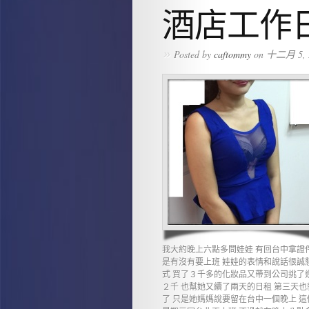
酒店工作
»
Posted by
caftommy
on 十二月 5, 
我大約晚上六點多問娃娃 有回台中拿證
是有沒有要上班 娃娃的表情和說話很誠
式 買了３千多的化妝品又帶到公司挑了
２千 也幫她又續了兩天的日租 第三天
了 只是她媽媽說要留在台中一個晚上 