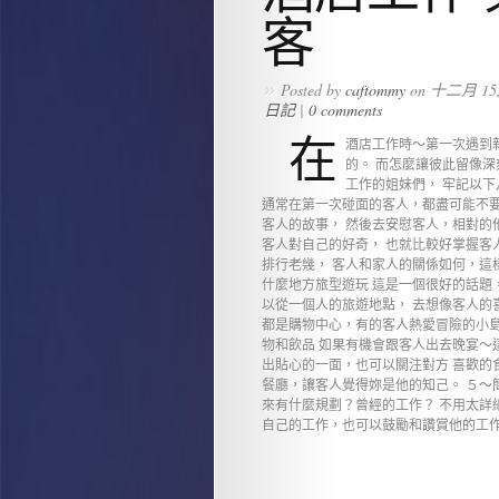
客
»
Posted by
caftommy
on 十二月 15, 
日記
|
0 comments
在
酒店工作時～第一次遇到
的。 而怎麼讓彼此留像深
工作的姐妹們， 牢記以
通常在第一次碰面的客人，都盡可能不要
客人的故事， 然後去安慰客人，相對的
客人對自己的好奇， 也就比較好掌握客
排行老幾， 客人和家人的關係如何，這
什麼地方旅型遊玩 這是一個很好的話題
以從一個人的旅遊地點， 去想像客人的
都是購物中心，有的客人熱愛冒險的小島
物和飲品 如果有機會跟客人出去晚宴～
出貼心的一面，也可以關注對方 喜歡的
餐廳，讓客人覺得妳是他的知己。 ５～
來有什麼規劃？曾經的工作？ 不用太詳
自己的工作，也可以鼓勵和讚賞他的工作性