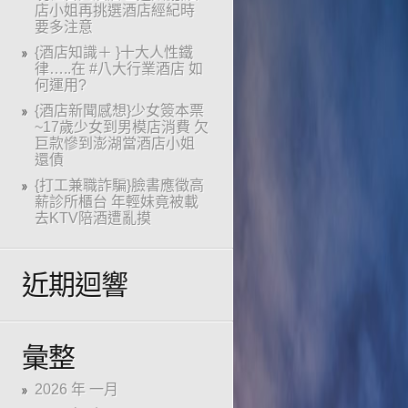
店小姐再挑選酒店經紀時
要多注意
{酒店知識＋ }十大人性鐵
律…..在 #八大行業酒店 如
何運用?
{酒店新聞感想}少女簽本票
~17歲少女到男模店消費 欠
巨款慘到澎湖當酒店小姐
還債
{打工兼職詐騙}臉書應徵高
薪診所櫃台 年輕妹竟被載
去KTV陪酒遭亂摸
近期迴響
彙整
2026 年 一月