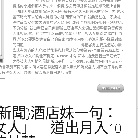
的小姐要工作還需要透過傳播公司派工 現在進化到連
傳播的小姐們都人手最少一個傳播板 而傳播板就是通訊軟體上會開
一個聊天室或群組 當有客人時~會有人將客人的需求貼文在上面 尋求
當下時間可以配合去賺錢的小姐 而酒店的工作就要常駐在一家店裡
等待幹部安排來店消費的客人給小姐賺錢 至於哪個好哪個不好呢?以
下的分析~就由看官自己判斷囉 1.酒店客人來源由業績幹部負責經營.
因此客源穩定.也沒有訂桌.call客的壓力! 加上客人多數都是進店裡消
費 所以只要選對適合自己的店家 根本不用擔心客源和賺不賺得到錢
的問題 ——————————————— 傳播客源主要是透過小廣
告或有熟識的人介紹 然後隨機打電話給傳播業者~再由業者派工給小
姐 所以收入相對也不穩定."有case"才有"薪水" 還要冒著坐車過去了
之後被客人打槍的風險 所以平均一天1~3個case算很好的!但case不
得店會吸引不同的客人 所以容易掌握客人層次素質和消費能力 如不脫不秀的酒
收入有限得客人自然也不會去高消費的酒店消費
...
read more
新聞}酒店妹一句：
女人」 道出月入10