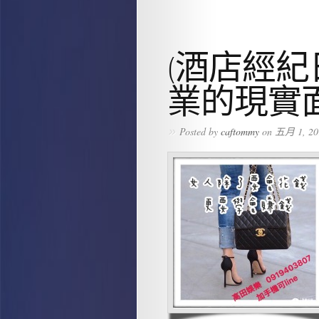
(酒店經紀
業的現實
»
Posted by
caftommy
on 五月 1, 20