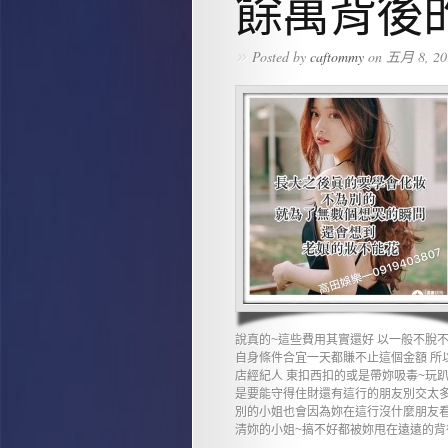
餘萬背後
»
Posted by
caftommy
on 五月 8, 20
說真的~這些費用其實還好 以一般不脫
自身條件合宜一天都賺不止這個金額 所
店經紀人 東扣西扣的或是帶妳吸毒~玩趴
是要能守得住財還有這行的朋友別交太多
別的小姐也會因為妳在這行沒什麼朋友看
清妳的小姐~搞不好都被妳甩在遠遠的背後.