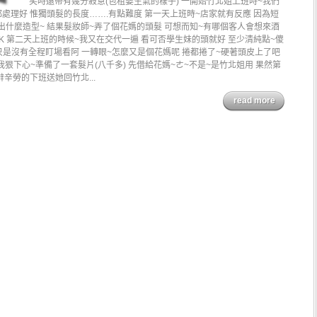
笑時還帶有幾分殺意(包租婆生氣的樣子) 一開始竹北姐上班時~我們
都處理好 惟獨頭髮的長度…….有點難度 第一天上班時~店家就有反應 因為短
出什麼造型~ 結果髮妝師~弄了個花媽的頭髮 可想而知~有哪個客人會想來酒
K 第二天上班的時候~我又在交代一遍 看可否學生妹的頭就好 至少清純點~傻
只是沒有全程盯場看阿 一轉眼~怎麼又是個花媽呢 捲都捲了~硬著頭皮上了吧
我狠下心~準備了一套髮片(八千多) 先借給花媽~ㄜ~不是~是竹北姐用 果然第
辛勞的下班送她回竹北...
read more