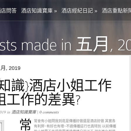
酒店問答
酒店知識寶庫
»
酒店經紀日記
»
酒店重點新
sts made in 五月, 2
五月, 2019
知識}酒店小姐工作
姐工作的差異?
019 in
酒店知識寶庫
|
0 comments
常
常會有小姐問我到底是傳播好做還是酒店好做 其實各
有利弊~有好也有壞~不過傳播這行也真特別 以前傳播