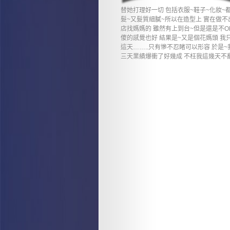
替她打理好一切 包括衣服~鞋子~化妝~
髮~又髮質細膩~所以在造型上 實在做不
店找媽媽的 雖然有上到台~但是還是不O
傻的感覺也好 結果是~又是個花媽頭 我
這天……..只有慘不忍睹可以形容 於是~
三天業績爆衝了好幾成 不枉我這幾天不辭