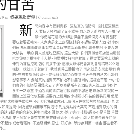
的甘苦
19 in
酒店重點新聞
|
0 comments
新
聞內容中有提到奧客~ 這點真的很貼切~很討厭這種奧
客 要玩大杯的輸了又不認帳 自以為大爺的客人一堆 沒
錯~你們是花錢的大爺啦 但能不能像個男人有擔當阿
要玩就要認輸阿~ 人家也是來上班得賺錢的 不認帳要灌人酒~讓小姐
們無法再繼續賺錢 那就有本事買被你灌酒那些小姐全場阿 不要沒裝
大爺裝一半的 再來就是吃豆腐的 這些大爺~你們真得當酒店是自助餐
吃到飽嗎? 摸摸小手大腿~勾肩摟腰擁抱也就算了 還硬要當挖土機的
伸到內褲裡挖阿挖的 真搞不懂~這樣大爺你們會高潮會射精嗎??? 這
樣挖一挖就爽了就射了~我就真得五體投地了 再來就是衣冠禽獸們 真
的~有需要就花錢買~不要這樣又騙又恐嚇得 今天是有的酒店小姐們
想息事寧人 要是真的遇到天不怕地不怕無所謂的 這樣霸王硬上勾~你
們真的不知道要關幾次去了 所以奉勸所有的酒店客人給上班小姐們
多少一點尊重 不過說真的酒店這行飯真的不容易吃 就像新聞說的一
開始上班要化妝整髮 還要有上班用的小禮服小洋裝的置裝費用 但是
不秀的店來說準備這些 不用3千塊基本就可以買個三件衣服替換加高跟鞋 如果
以如果是說~因為置裝費而離不開這行 到是有點誇大其詞 不過遇到惡劣的酒
的話 到是真的會越欠越多而離不開 總之~進了這行~錢賺得多不是重點 重點
 因為朋友不多就不會有誘惑 出來賺錢免不了委屈~小姐之間也是很多鬥爭
不起妳 或者看輕妳~不過沒關係 忍住~好好存~等妳存到第一桶金 那些看不
..