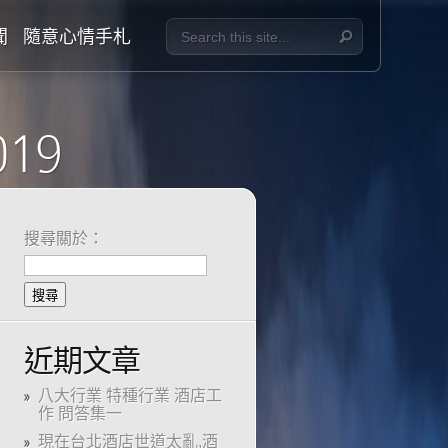
聞
隨意心情手札
019
搜尋關於：
近期文章
八大行業 特種行業 酒店工
作 問答集一
現在台北酒店世道太亂,酒