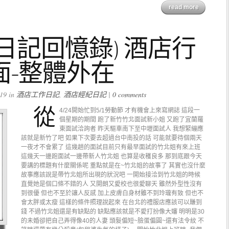
read more
日記回憶錄) 酒店行
面-整體外在
19 in
酒店工作日記
,
酒店經紀日記
|
0 comments
從
4/24開始忙到5/1勞動節 才有機會上來寫網誌 這段一
個星期的期間 跑了新竹竹北面試新小姐 又跑了宜蘭羅
東面試洽詢者 昨天驅車南下至中壢面試人 我想緊繃應
該就是新竹了吧 如果下次要去超過台中南投的話 可能就要待個兩天
一夜才不會累了 這幾趟的面試目前只有最早面試的竹北姐有來上班
這幾天一邊跑面試一邊帶新人竹北姐 也算是收穫良多 那到底跟今天
要講的標題有什麼關係呢 重點就是在~竹北姐的故事了 其實也沒什麼
故事應該說是帶竹北姐所出現的狀況吧 一開始接洽到竹北姐的時候
直覺她是個口條不錯的人 又開朗又愛校也很愛聊天 雖然外型性沒有
到很優 但也不至於讓人反感 加上皮膚白身材雖不到玲瓏有致 但也不
會太胖或太瘦 這樣的條件照理說起來 在台北的禮服店應該可以賺到
錢 不過竹北姐還是有缺點的 缺點應該就是不愛打扮像大嬸 明明是30
的未婚卻把自己弄得像40的人妻 頭髮偏短~臉蛋偏圓~還有法令紋 不