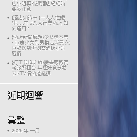
店小姐再挑選酒店經紀時
要多注意
{酒店知識＋ }十大人性鐵
律…..在 #八大行業酒店 如
何運用?
{酒店新聞感想}少女簽本票
~17歲少女到男模店消費 欠
巨款慘到澎湖當酒店小姐
還債
{打工兼職詐騙}臉書應徵高
薪診所櫃台 年輕妹竟被載
去KTV陪酒遭亂摸
近期迴響
彙整
2026 年 一月