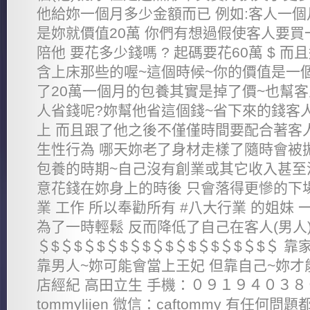
他給妳一個月多少金額而已 例如:客人一個
是妳就價值20萬 你們有想過假使客人要
陪他 要花多少錢嗎 ? 起碼要花60萬 $ 而
含上床那些的喔~這個時候~你的價值是一個
了20萬一個月的包養其實是掉了價~也幫客
人省錢呢?妳幫他省這個錢~省下來的錢客
上 而且跟了他之後不僅僅時間要配合著客
生性行為 哪天妳老了身材走樣了隨時會被
包養的時期~自己沒有創業或其它收入甚至
意花錢在妳身上的時後 只會落得更慘的下場
業 工作 所以奉勸所有 #八大行業 的姐妹
為了一時輕鬆 反而降低了自己在客人(男人)
＄$＄$＄$＄$＄$＄$＄$＄$＄$＄$＄ 
靠男人~妳可能會當上王妃 但靠自己~妳才
店經紀 高田立生 手機：０９１９４０３８０７ 
tommylijen 微信：caftommy 有任