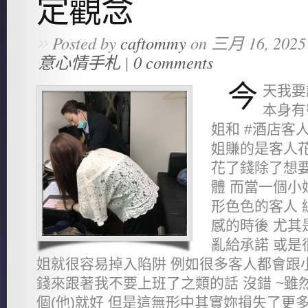
定觀念
»
Posted by
caftommy
on 三月 16, 2025
意心情手札
|
0 comments
今
天我要
本身有
姐和 #酒店客
姐賺的是客人花
花了錢除了想
體 而當一個小
形色色的客人 
感的時後 尤其
亂給承諾 或是
姐就很容易掉入陷阱 例如很多客人都會跟
錢來跟著我不要上班了之類的話 沒錯 ~雖
個(他)就好 但是這無形中其實妳損失了更