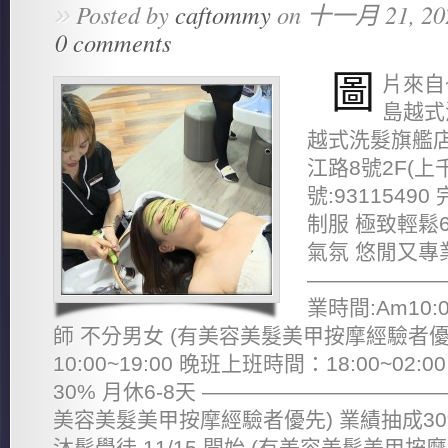
»
Posted by
caftommy
on 十一月 21, 20
0 comments
圖
片來自~
島越式
越式洗髮旗艦店
江路8號2F(上
號:931154
制服 極致輕鬆
氣氛 悠閒又專
———————
業時間:Am10:
師 不分男女 (有美容美髮美甲按摩經驗者優
10:00~19:00 晚班上班時間：18:00~02:
30% 月休6-8天 ————————————
美容美髮美甲按摩經驗者優先) 業績抽成30%(
沐髮學徒 11/15 開始 (有美容美髮美甲按