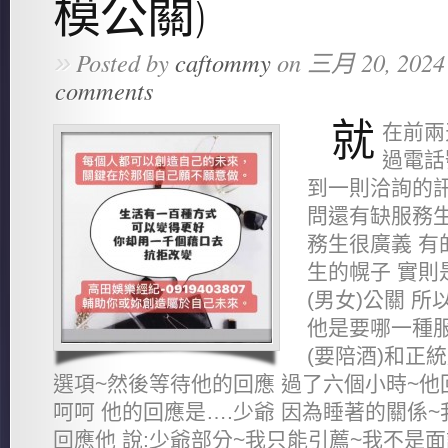
模公關)
»
Posted by
caftommy
on 三月 20, 2024
comments
就
在前兩
過電話
到一則洽詢的訊
問還有缺服務生
務生很廣義 有
生的幌子 實則
(男女)公關 
他是要哪一種服
(要陪酒)和正統
選項~然後等待他的回應 過了六個小時~他
呵呵 他的回應是….少爺 因為睡著的關係
回應他 說:少爺部分~我只能引薦~我不是