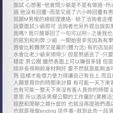
面試 心想著~他會問少爺是不是有做過~
過 他沒有回覆~而是又過了六小時回覆有男
就跟M男模的總經理連絡~ 給了洽詢者店
說要面試少爺即可 洽詢者也另外提出說如
我嗎? 我只簡單回了一句可以阿~ 之後我
的區別和利弊 少爺..一開始很辛苦因為有
週會比較難熬又是屬於(體力活) 有的店加
水會比老少爺來領得少 但是熬過去了~只
穩定 男公關:雖然表面上可以賺很多錢 但
除非長得夠帥身材夠好 要不然就是能夠油
熟 這樣才能借力使力得讓自己有台上 而
人願意買你的時間來計算 有可能一天下來
也有可能一整天下來沒有客人買你的時間 
意思 所以酒店男模公關的工作屬於(業務活
經歷和閒聊之類什麼的 也就沒再提我們酒
也就是我做ending 這件事~就到此告一段落.