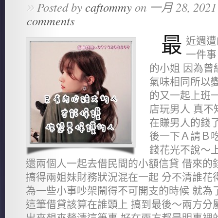
»
Posted by
caftommy
on 一月 28, 2021
comments
最
近週遭
一件事
的小姐 因為曾
氣味相同所以變
的又一起上班一
店玩男人 真不
在賺男人的錢了
後一下Ａ請Ｂ
錢花光不說～上
還兩個人一起去借民間的小額信貸 借來的
搞得兩姐妹財務狀況混在一起 分不清誰花
為一些小事吵架鬧得不可開支的時候 就為
這筆借貸該算在誰頭上 搞到最後～兩方分
出來想來釐清這筆事 好在兩方都是明事裡