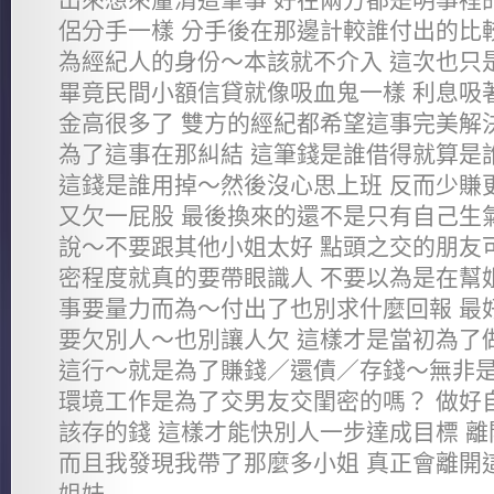
侶分手一樣 分手後在那邊計較誰付出的比
為經紀人的身份～本該就不介入 這次也只
畢竟民間小額信貸就像吸血鬼一樣 利息吸
金高很多了 雙方的經紀都希望這事完美解
為了這事在那糾結 這筆錢是誰借得就算是
這錢是誰用掉～然後沒心思上班 反而少賺
又欠一屁股 最後換來的還不是只有自己生
說～不要跟其他小姐太好 點頭之交的朋友
密程度就真的要帶眼識人 不要以為是在幫
事要量力而為～付出了也別求什麼回報 最
要欠別人～也別讓人欠 這樣才是當初為了
這行～就是為了賺錢／還債／存錢～無非是
環境工作是為了交男友交閨密的嗎？ 做好
該存的錢 這樣才能快別人一步達成目標 
而且我發現我帶了那麼多小姐 真正會離開
姐妹...