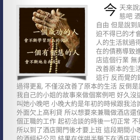
今
天來說
態吧 
自由 但是說到
迫不得已的才會
人的生活就過得
在的債務導致進
店這個行業 無
改善原本的生活
這行 反而覺的
過得更亂 不僅沒改善了原本的生活 反倒是
我自己的小姐的故事來做個案例吧 好久沒
叫她小晚吧 小晚大約是年初的時候跟我洽
外面欠上高利貸 所以想要來兼職做酒店還
個正職的工作 起初洽談的時後一切正常 
所以到了酒店開門後才要上班 這段期間小
的酒經紀公司 結果在伴哄半騙下在酒店可