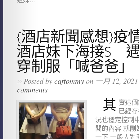
{酒店新聞感想}疫
酒店妹下海接S 
穿制服「喊爸爸」
»
Posted by
caftommy
on 一月 12, 2021
comments
其
實這個
已經存
況也穩定控制中
聞的內容 就剛
一下 一般人對