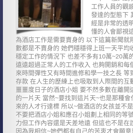
工作人員的觀感
發達的型態下 
經是非常的透明
懂的人會鄙視這
為酒店工作是需要賣身的 以下這篇新聞就
數都是不賣身的 她們穩穩得上班一天平均收
穩定工作的情況下 也差不多有10萬~20萬
遠遠超過正常人的工作收入 也夠開銷和每
來時間彈性又有時間進修和學一技之長 等
存款 在人生的歷練上也吸取到人際間的互
噩噩度日子的酒店小姐 要不然多數在離開
的一片天 當然~要找到這片天~也是那種會
來的人才行達標 所以~做酒店的女孩並不是
不要把酒店小姐和應召小姐劃上相同的等號
力但工作內容還是天差地遠 但這也不是在
因為我相信~她們都有自己的苦衷才會願意