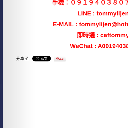
手機：０９１９４０３８０
LINE : tommylije
E-MAIL : tommylijen@hot
即時通 : caftomm
WeChat : A0919403