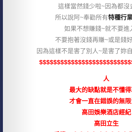
這樣當然錢少啦~因為都沒
所以說阿~奉勸所有
特種行
如果不想賺錢~就不要進
不要抱著沒錢再賺~或是錢
因為這樣不是害了別人~是害了妳
$$$$$$$$$$$$$$$$$$$$$$$$$$
人
最大的缺點就是不懂得
才會一直在錯誤的無限
高田娛樂酒店經紀
高田立生