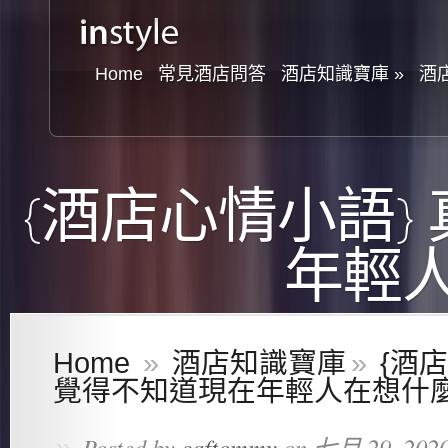
Home
常見酒店問答
酒店知識寶庫
»
酒
{酒店心情小語}
年輕
Home
»
酒店知識寶庫
»
{酒店
覺得不知道現在年輕人在想什
»
Posted by
caftommy
on 七月 29, 2020