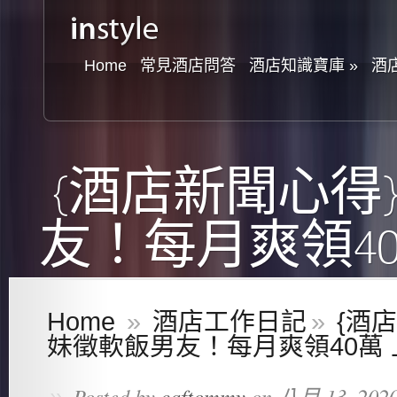
Home
常見酒店問答
酒店知識寶庫
»
酒
{酒店新聞心得
友！每月爽領4
Home
»
酒店工作日記
»
{酒
妹徵軟飯男友！每月爽領40萬
»
Posted by
caftommy
on 八月 13, 2020