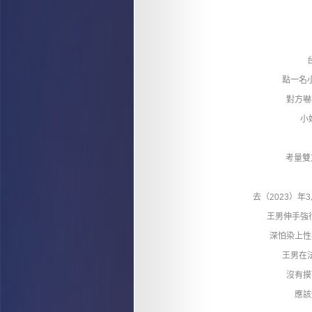
點一名
對方嚇
小
考量雙
去（2023）年
王男伸手強
深怕染上性
王男在
沒有摸
應該