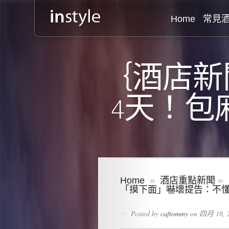
Home
常見
｛酒店新
4天！包
Home
»
酒店重點新聞
»
「摸下面」嚇壞提告：不
»
Posted by
caftommy
on 四月 18, 2