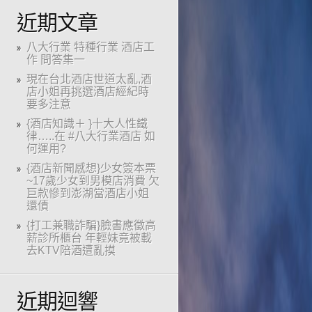
近期文章
八大行業 特種行業 酒店工
作 問答集一
現在台北酒店世道太亂,酒
店小姐再挑選酒店經紀時
要多注意
{酒店知識＋ }十大人性鐵
律…..在 #八大行業酒店 如
何運用?
{酒店新聞感想}少女簽本票
~17歲少女到男模店消費 欠
巨款慘到澎湖當酒店小姐
還債
{打工兼職詐騙}臉書應徵高
薪診所櫃台 年輕妹竟被載
去KTV陪酒遭亂摸
近期迴響