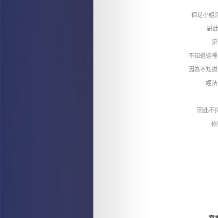
但是小姐
對
第
不知道這裡
因為不知道
經法
因此不
依