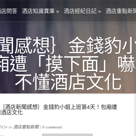
酒店問答
酒店知識寶庫
»
酒店經紀日記
»
酒店重點新
聞感想｝金錢豹
廂遭「摸下面」
不懂酒店文化
｛酒店新聞感想｝金錢豹小姐上班第4天！包廂遭
懂酒店文化
024 in
酒店重點新聞
|
0 comments