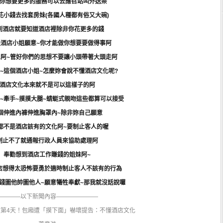
你想要更多的服務可以去應召站叫外送茶
花小錢去找套房妹(各國人種都有俗又大碗)
到酒店就要知道酒店裡除非你花更多的錢
是酒店小姐願意~你才能做你想要要做得事阿
人阿~管好你們的思想不要讓小頭帶著大頭走阿
~這個酒店小姐~怎麼妳會說不懂酒店文化呢?
酒店文化本來就不是可以這樣子的阿
~牽手~摸摸大腿~蜻蜓式親吻這些都算可以接受
個伸進內褲伸進胸罩內~除非妳自己願意
都不是酒店該有的文化阿~要制止客人的喔
制止不了就通報行政人員來協助處理阿
奉勸想到酒店工作賺錢的姐妹阿~
店想得太恐怖要勇於適時制止客人不該有的行為
錢圖他帥圖他人~願意犧牲奉獻~那我就沒話說囉
————以下新聞內容———————
第4天！包廂遭「摸下面」嚇壞提告：不懂酒店文化