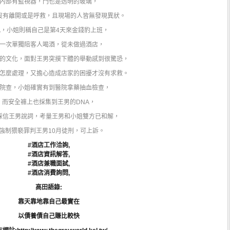
內部有監視器，門也是透明的玻璃，
沒有離開或是呼救，且現場的人皆無發現異狀。
此，小姐則稱自己是第4天來金錢豹上班，
一次單獨陪客人喝酒，從未做過酒店，
的文化，面對王男突摸下體的舉動感到很驚恐，
怎麼處理，又擔心造成店家的困擾才沒有求救。
院查，小姐確實有到醫院拿藥抽血檢查，
而安全褲上也採集到王男的DNA，
採信王男說詞，考量王男和小姐雙方已和解，
強制猥褻罪判王男10月徒刑，可上訴。
#酒店工作洽詢,
#酒店資訊解答,
#酒店兼職面試,
#酒店消費詢問,
高田語錄:
靠天靠地靠自己最實在
以債養債自己賺比較快