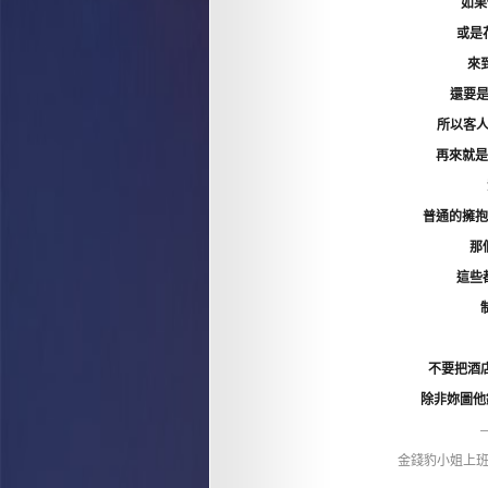
如果
或是
來
還要
所以客
再來就是
普通的擁抱
那
這些
不要把酒
除非妳圖他
金錢豹小姐上班