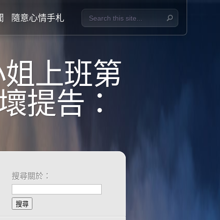
聞
隨意心情手札
小姐上班第
嚇壞提告：
搜尋關於：